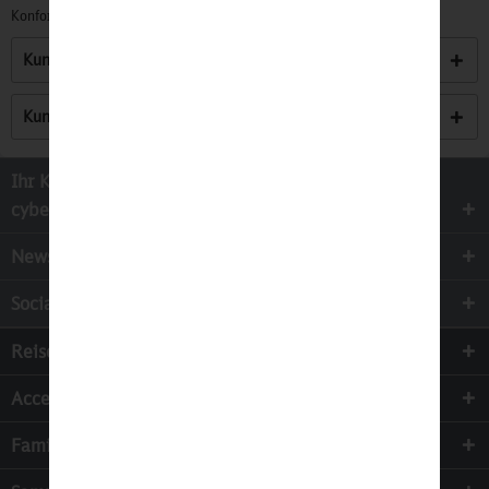
Konformitätserklärungen zu unseren Produkten finden Sie
hier.
Kunden kauften auch
Kunden haben sich ebenfalls angesehen
Ihr Kontakt zur
cyber-Wear Heidelberg GmbH
Newsletter
Socialmedia
Reisen
Accessoires
Familie & Kinder