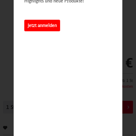
Highlights und neue Produkte!
Jetzt anmelden
11,90 €
Inhalt:
1 St
inkl. MwSt.
zzgl. Versandkosten
In den
Warenkorb
Bewerten