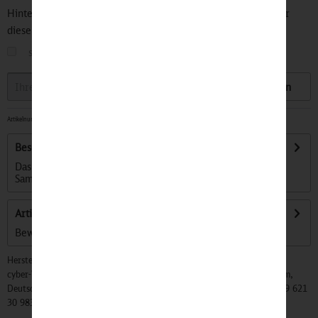
Hinterlegen Sie Ihre Email Adresse und bleiben Sie stets über
diesen Artikel informiert.
sobald der Artikel wieder
auf Lager
ist
Speichern
Artikelnummer:
32500173
-
Sofort versandfertig, Lieferzeit ca. 1-3 Werktage
Beschreibung
Das BUB Borgward B611 Kasten 1:87 ist ein begehrtes
Sammlerstück, das die Eleganz vergangener...
mehr
Artikel bewerten
Bewertungen lesen, schreiben und diskutieren...
mehr
Hersteller:
cyber-Wear Heidelberg GmbH, Elsa-Brändström-Str. 4, 68229 Mannheim,
Deutschland, Info@mycybergroup.com, https://mycybergroup.com, +49 621
30 983 0