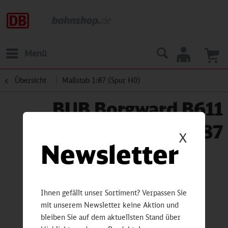
Menü
Übersicht
Maßstab 1:87 (Spur H0)
BUB Borgward B611
Kasten 1:87
X
Newsletter
Ihnen gefällt unser Sortiment? Verpassen Sie
mit unserem Newsletter keine Aktion und
bleiben Sie auf dem aktuellsten Stand über