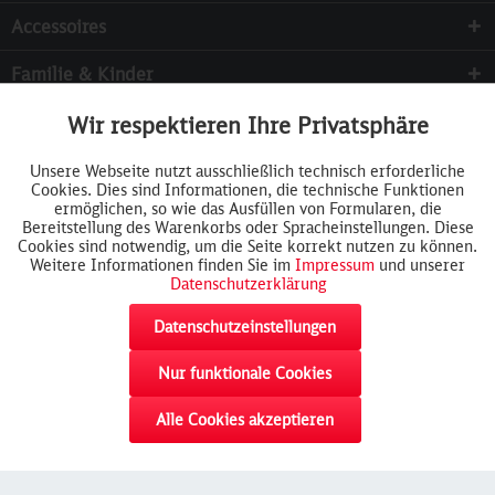
Accessoires
Familie & Kinder
Sammeln
Wir respektieren Ihre Privatsphäre
Aktiv
Funktionale
Services
Unsere Webseite nutzt ausschließlich technisch erforderliche
Cookies. Dies sind Informationen, die technische Funktionen
Inaktiv
Tracking
ermöglichen, so wie das Ausfüllen von Formularen, die
Bereitstellung des Warenkorbs oder Spracheinstellungen. Diese
Cookies sind notwendig, um die Seite korrekt nutzen zu können.
Weitere Informationen finden Sie im
Impressum
und unserer
Datenschutzerklärung
Datenschutzeinstellungen
Nur funktionale Cookies
akzeptieren
Alle Cookies akzeptieren
Widerrufsformular
AGB
Cookie-Einstellungen
Rückgabe