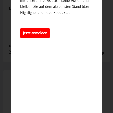
mit unserem Newsletter keine Aktion und
bleiben Sie auf dem aktuellsten Stand über
MAN Lion's City, PRIDE Bus
Highlights und neue Produkte!
Jetzt anmelden
Inhalt
1 St
32,90 €