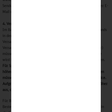
Sendungsverfolgung erhalten Sie in Ihrer Lieferbestätigung per E-
Mail oder bei unserer telefonischen Kundenbetreuung.
4. Versandkosten
Im Bahnshop zahlen Sie für Bestellungen innerhalb Deutschlands
in der Regel unabhängig vom Bestellwert eine
Versandkostenpauschale in Höhe von 4,99 €. Ab 50 € ist der
Versand für Sie kostenfrei. In Ausnahmefällen (z.B. Fahrräder)
müssen wir eine höhere Pauschale in Rechnung stellen. Diese
wird in unserer Auftragsbestätigung entsprechend ausgewiesen.
Für Speditionssendungen außerhalb von Deutschland fallen
höhere Gebühren an, die entsprechend nachberechnet werden
müssen. Hierzu erhalten Sie eine E-Mail unseres Kundenservice.
Aufgrund der aktuellen Lage fallen die Zusatzkosten leider höher
aus, da ein Krisenzuschlag zu entrichten ist.
Für Bestellungen innerhalb der EU zahlen Sie 19,90 €, für
Bestellungen außerhalb der EU 49,90 € und für Bestellungen in