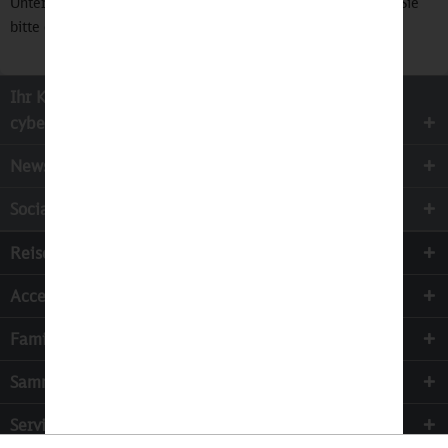
Unterlagen bei. Für eine Anzeige der Versandkosten wählen Sie
bitte das Zielland für Ihre Bestellung aus.
Ihr Kontakt zur
cyber-Wear Heidelberg GmbH
Newsletter
Socialmedia
Reisen
Accessoires
Familie & Kinder
Sammeln
Services