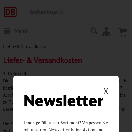
Menü
Liefer- & Versandkosten
Liefer- & Versandkosten
1. Lieferzeit
Die Lieferzeit für Standard-Versendungen innerhalb Deutschlands
beträgt bis zu 48-72 Stunden, in die Europäische Union bis zu 7
X
Newsletter
Arbeitstage und in Länder außerhalb der Europäischen Union bis
zu 7-10 Arbeitstage. Diese Lieferzeiten gelten jeweils für
Bestellungen, die vor 12:00 Uhr (MEZ) bei uns eingegangen sind.
Ihnen gefällt unser Sortiment? Verpassen Sie
Die Zusage der Lieferzeit für Versendungen ins Ausland ist
mit unserem Newsletter keine Aktion und
vorbehaltlich einer zügigen Zollabwicklung im Empfangsland.