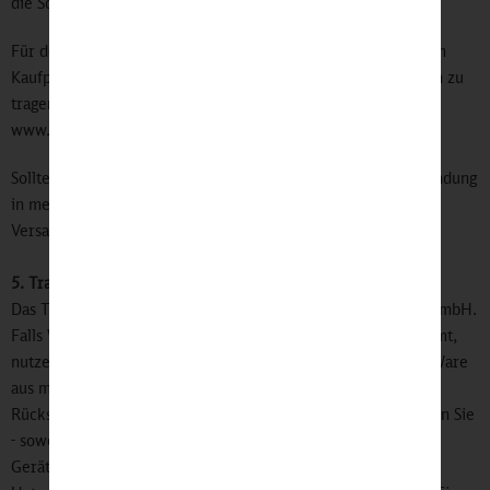
die Schweiz zahlen Sie 29,90 €.
Für den Versand von Waren in die Schweiz fällt zuzüglich zum
Kaufpreis eine Zoll- und Mehrwertsteuer an, die vom Kunden zu
tragen ist. Weitere Informationen erhalten Sie unter
www.swisspost.com.
Sollte aus technischen oder logistischen Gründen eine Versendung
in mehreren Etappen erfolgen, berechnen wir die
Versandkostenbeteiligung natürlich nur einmal.
5. Transportschäden
Das Transportrisiko übernimmt die cyber-Wear Heidelberg GmbH.
Falls Ware bei Ihnen durch den Transport beschädigt ankommt,
nutzen Sie bitte das kostenlose Rückgaberecht. Besteht die Ware
aus mehreren Einzelteilen, so stellen Sie bitte vor der
Rücksendung wieder den Lieferungszustand her und benutzen Sie
- soweit möglich - die Originalverpackung. Bei technischen
Geräten fügen Sie bitte sämtliche Garantie- und Service-