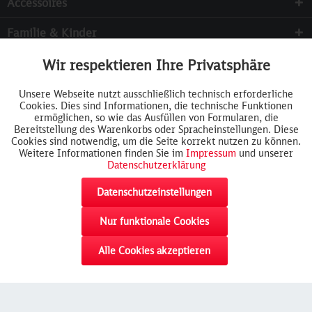
Accessoires
Familie & Kinder
Sammeln
Wir respektieren Ihre Privatsphäre
Aktiv
Funktionale
Services
Unsere Webseite nutzt ausschließlich technisch erforderliche
Cookies. Dies sind Informationen, die technische Funktionen
Inaktiv
Tracking
ermöglichen, so wie das Ausfüllen von Formularen, die
Bereitstellung des Warenkorbs oder Spracheinstellungen. Diese
Cookies sind notwendig, um die Seite korrekt nutzen zu können.
Weitere Informationen finden Sie im
Impressum
und unserer
Datenschutzerklärung
Datenschutzeinstellungen
Nur funktionale Cookies
akzeptieren
Alle Cookies akzeptieren
Widerrufsformular
AGB
Cookie-Einstellungen
Rückgabe
Impressum
Datenschutz
Widerrufsrecht