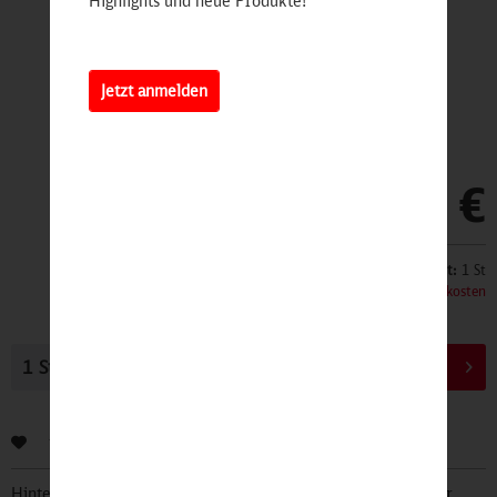
Highlights und neue Produkte!
Jetzt anmelden
4,90 €
Inhalt:
1 St
inkl. MwSt.
zzgl. Versandkosten
In den
Warenkorb
Bewerten
Hinterlegen Sie Ihre Email Adresse und bleiben Sie stets über