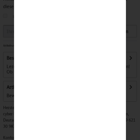
diesen Artikel informiert.
sobald der Artikel wieder
auf Lager
ist
Speichern
Artikelnummer:
32501464
-
Sofort versandfertig, Lieferzeit ca. 1-3 Werktage
Beschreibung
Lerne die lustigen Begleiter für kleine Bahnreisende kennen!
Ob Günni Güterzug, Ida IC oder...
mehr
Artikel bewerten
Bewertungen lesen, schreiben und diskutieren...
mehr
Hersteller:
cyber-Wear Heidelberg GmbH, Elsa-Brändström-Str. 4, 68229 Mannheim,
Deutschland, Info@mycybergroup.com, https://mycybergroup.com, +49 621
30 983 0
Konformitätserklärungen zu unseren Produkten finden Sie
hier.