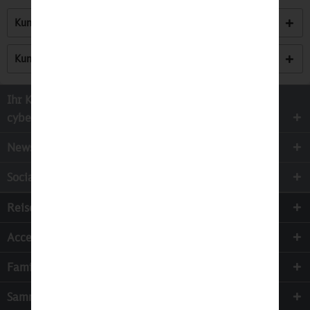
Kunden kauften auch
Kunden haben sich ebenfalls angesehen
Ihr Kontakt zur
cyber-Wear Heidelberg GmbH
Newsletter
Socialmedia
Reisen
Accessoires
Familie & Kinder
Sammeln