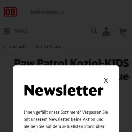
Menü
Übersicht
Für zu Hause
Paw Patrol Koziol-KIDS
SET, light blue
X
Newsletter
Ihnen gefällt unser Sortiment? Verpassen Sie
mit unserem Newsletter keine Aktion und
bleiben Sie auf dem aktuellsten Stand über