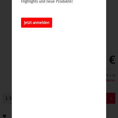
Highlights und neue Produkte!
Jetzt anmelden
12,90 €
Inhalt:
1 St
inkl. MwSt.
zzgl. Versandkosten
In den
Warenkorb
Bewerten