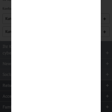
Konformitätserklärungen zu unseren Produkten finden Sie
hier.
Kunden kauften auch
Kunden haben sich ebenfalls angesehen
Ihr Kontakt zur
cyber-Wear Heidelberg GmbH
Newsletter
Socialmedia
Reisen
Accessoires
Familie & Kinder