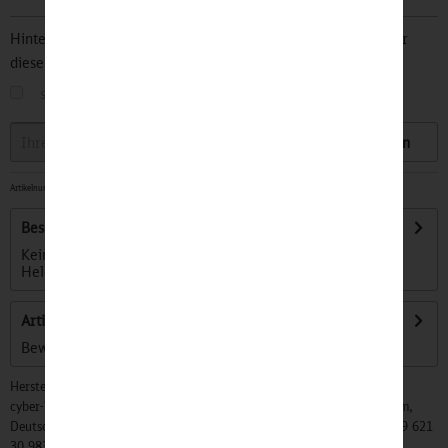
Hinterlegen Sie Ihre Email Adresse und bleiben Sie stets über
diesen Artikel informiert.
sobald der Artikel wieder
auf Lager
ist
Speichern
Artikelnummer:
32501290
-
Sofort versandfertig, Lieferzeit ca. 1-3 Werktage
Beschreibung
Kein Einsatz zu groß, keine Pfote zu klein! Die tapferen
Helden auf vier Pfoten machen jede...
mehr
Artikel bewerten
Bewertungen lesen, schreiben und diskutieren...
mehr
Hersteller:
cyber-Wear Heidelberg GmbH, Elsa-Brändström-Str. 4, 68229 Mannheim,
Deutschland, Info@mycybergroup.com, https://mycybergroup.com, +49 621
30 983 0