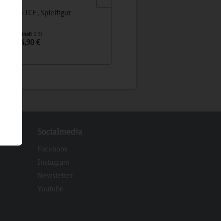
 kleine ICE, Spielfigur
IDA IC, Spielfigur
Inhalt
1 St
Inhalt
1 St
4,90 €
4,90 €
Socialmedia
Facebook
Instagram
Newsletter
eren
Youtube