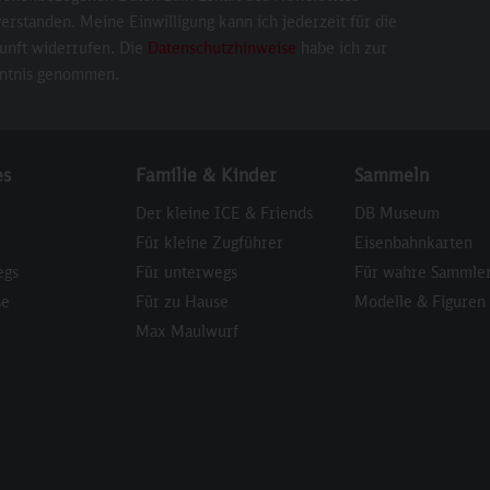
erstanden. Meine Einwilligung kann ich jederzeit für die
unft widerrufen. Die
Datenschutzhinweise
habe ich zur
ntnis genommen.
es
Familie & Kinder
Sammeln
Der kleine ICE & Friends
DB Museum
Für kleine Zugführer
Eisenbahnkarten
egs
Für unterwegs
Für wahre Sammle
se
Für zu Hause
Modelle & Figuren
Max Maulwurf