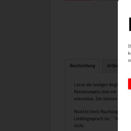
I
k
u
Beschreibung
Artikel bew
Lerne die lustigen Begleiter 
Reisekumpels sind mit ihren K
erkennbar. Die kleinen Freun
Nick(erchen) Nachtzug ist der
Lieblingsspruch ist: ``Nur noc
nicht.