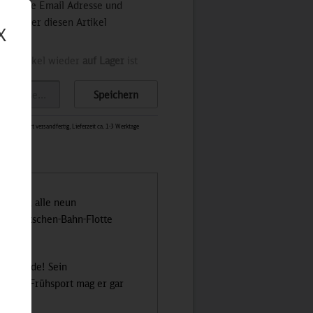
 Sie Ihre Email Adresse und
stets über diesen Artikel
X
der Artikel wieder
auf Lager
ist
Speichern
0198
-
Sofort versandfertig, Lieferzeit ca. 1-3 Werktage
S-Bahn, alle neun
der Deutschen-Bahn-Flotte
gs.
hnfreunde! Sein
Partys. Frühsport mag er gar