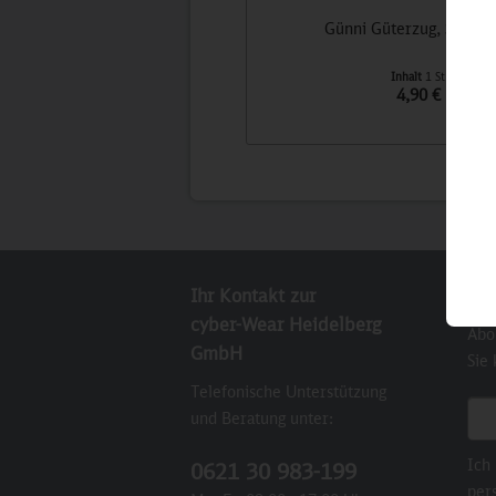
Günni Güterzug, Spielfi
Inhalt
1 St
4,90 €
Ihr Kontakt zur
New
cyber-Wear Heidelberg
Abo
GmbH
Sie
Telefonische Unterstützung
E-M
und Beratung unter:
Ich
0621 30 983-199
per