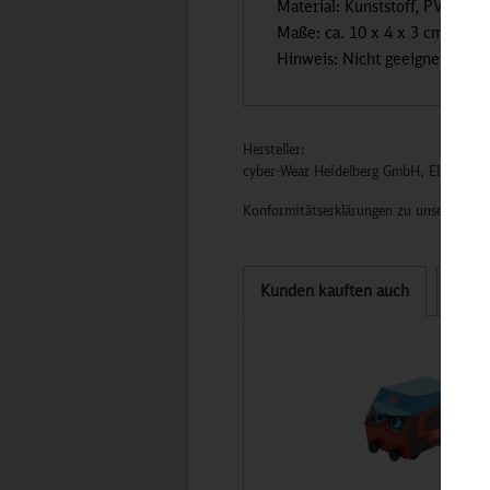
Material: Kunststoff, PVC-frei
Maße: ca. 10 x 4 x 3 cm
Hinweis: Nicht geeignet für Ki
Hersteller:
cyber-Wear Heidelberg GmbH, Elsa-Brän
Konformitätserklärungen zu unseren Pro
Kunden kauften auch
Kund