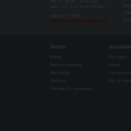
Mo.-Fr. 09:00 - 17:00 Uhr
einv
(außer 24.12., 31.12. und an Feiertagen)
Zuk
oder per E-Mail:
Ken
bahnshop@mycybergroup.com
Reisen
Accessoir
Koffer
Fürs Büro
Reiseaccessoires
Uhren
Rucksäcke
Für unterw
Taschen
Für zu Hau
Technik für unterwegs