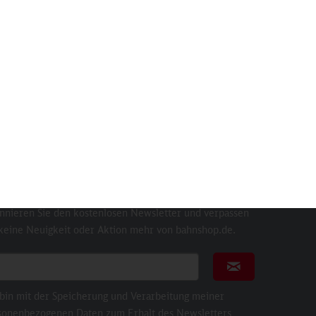
gur
Sally S-Bahn, Spielfigur
Der
Inhalt
1 St
4,90 €
sletter
nnieren Sie den kostenlosen Newsletter und verpassen
 keine Neuigkeit oder Aktion mehr von bahnshop.de.
ail für Newsletter
Newsletter abonni
 bin mit der Speicherung und Verarbeitung meiner
sonenbezogenen Daten zum Erhalt des Newsletters