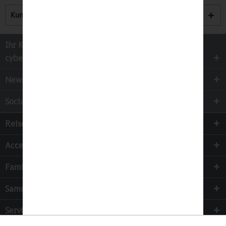
Kunden haben sich ebenfalls angesehen
Ihr Kontakt zur
cyber-Wear Heidelberg GmbH
Newsletter
Socialmedia
Reisen
Accessoires
Familie & Kinder
Sammeln
Services