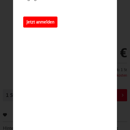
Jetzt anmelden
449,90 €
Inhalt:
1 St
inkl. MwSt.
zzgl. Versandkosten
In den
Warenkorb
Bewerten
Hinterlegen Sie Ihre Email Adresse und bleiben Sie stets über