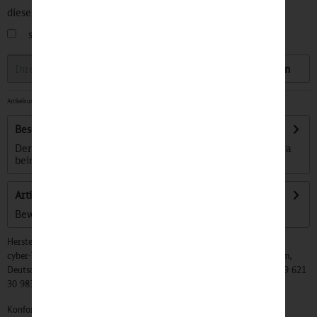
diesen Artikel informiert.
sobald der Artikel wieder
auf Lager
ist
Speichern
Artikelnummer:
32500922
-
Lieferzeit ca. 1-3 Tage
Beschreibung
Derzeit erneuert die Deutsche Bahn ihre Züge. So wird etwa
beim Redesign des ICE 3 Stück für...
mehr
Artikel bewerten
Bewertungen lesen, schreiben und diskutieren...
mehr
Hersteller:
cyber-Wear Heidelberg GmbH, Elsa-Brändström-Str. 4, 68229 Mannheim,
Deutschland, Info@mycybergroup.com, https://mycybergroup.com, +49 621
30 983 0
Konformitätserklärungen zu unseren Produkten finden Sie
hier.