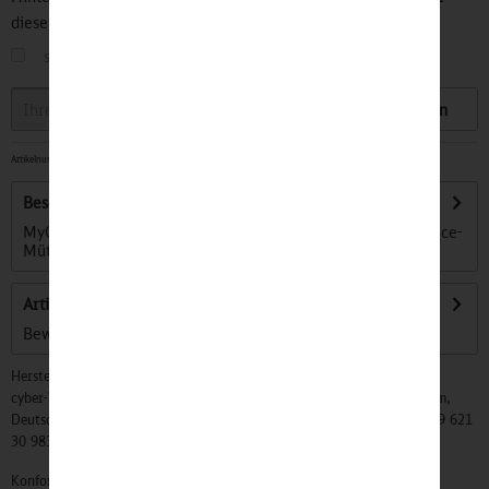
diesen Artikel informiert.
sobald der Artikel wieder
auf Lager
ist
Speichern
Artikelnummer:
32201246
-
Sofort versandfertig, Lieferzeit ca. 1-3 Werktage
Beschreibung
MyCapy® ist unser neuer cooler Schlüsselanhänger im Service-
Mützen Design und mit...
mehr
Artikel bewerten
Bewertungen lesen, schreiben und diskutieren...
mehr
Hersteller:
cyber-Wear Heidelberg GmbH, Elsa-Brändström-Str. 4, 68229 Mannheim,
Deutschland, Info@mycybergroup.com, https://mycybergroup.com, +49 621
30 983 0
Konformitätserklärungen zu unseren Produkten finden Sie
hier.