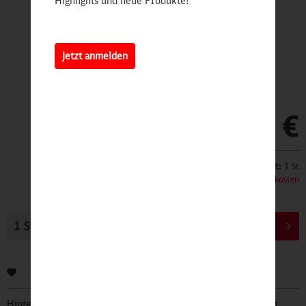
Highlights und neue Produkte!
Jetzt anmelden
9,90 €
Inhalt:
1 St
inkl. MwSt.
zzgl. Versandkosten
In den
Warenkorb
Bewerten
Hinterlegen Sie Ihre Email Adresse und bleiben Sie stets über