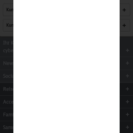
Kunden kauften auch
Kunden haben sich ebenfalls angesehen
Ihr Kontakt zur
cyber-Wear Heidelberg GmbH
Newsletter
Socialmedia
Reisen
Accessoires
Familie & Kinder
Sammeln