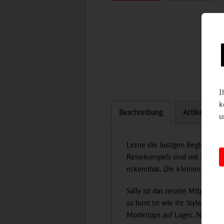
I
k
Beschreibung
Artikel bew
u
Lerne die lustigen Begleiter 
Reisekumpels sind mit ihren K
erkennbar. Die kleinen Freun
Sally ist das neuste Mitglied 
so bunt ist wie ihr Style. Er
Modetipps auf Lager. Neben Kun