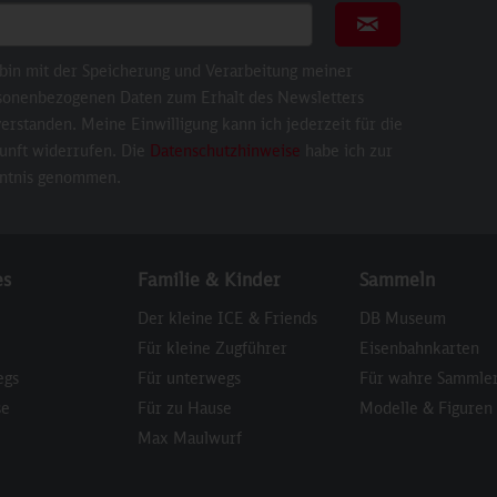
ail für Newsletter
Newsletter abonni
 bin mit der Speicherung und Verarbeitung meiner
sonenbezogenen Daten zum Erhalt des Newsletters
erstanden. Meine Einwilligung kann ich jederzeit für die
unft widerrufen. Die
Datenschutzhinweise
habe ich zur
ntnis genommen.
es
Familie & Kinder
Sammeln
Der kleine ICE & Friends
DB Museum
Für kleine Zugführer
Eisenbahnkarten
egs
Für unterwegs
Für wahre Sammle
se
Für zu Hause
Modelle & Figuren
Max Maulwurf