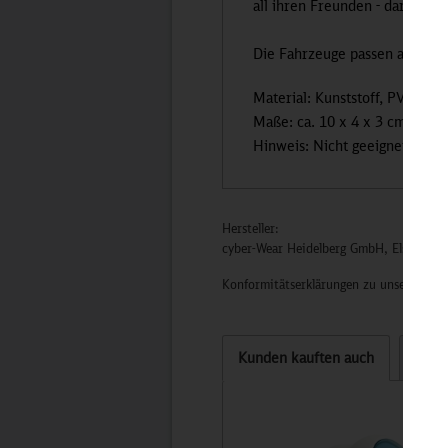
all ihren Freunden - darf dies
Die Fahrzeuge passen auf alle
Material: Kunststoff, PVC-frei
Maße: ca. 10 x 4 x 3 cm
Hinweis: Nicht geeignet für Ki
Hersteller:
cyber-Wear Heidelberg GmbH, Elsa-Brän
Konformitätserklärungen zu unseren Pro
Kunden kauften auch
Kund