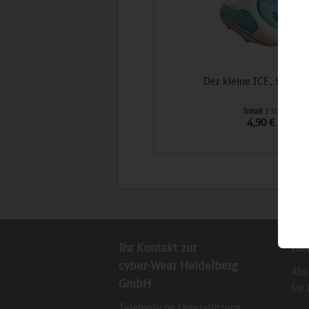
Der kleine ICE, Spielfig
Inhalt
1 St
4,90 €
Ihr Kontakt zur
New
cyber-Wear Heidelberg
Abo
GmbH
Sie
Telefonische Unterstützung