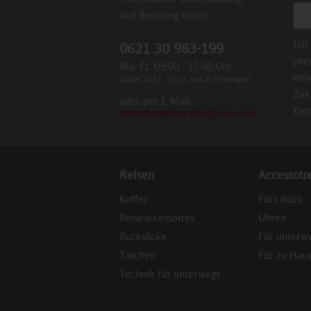
E-M
und Beratung unter:
Ich
0621 30 983-199
per
Mo.-Fr. 09:00 - 17:00 Uhr
einv
(außer 24.12., 31.12. und an Feiertagen)
Zuk
oder per E-Mail:
Ken
bahnshop@mycybergroup.com
Reisen
Accessoir
Koffer
Fürs Büro
Reiseaccessoires
Uhren
Rucksäcke
Für unterw
Taschen
Für zu Hau
Technik für unterwegs