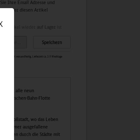
 Sie Ihre Email Adresse und
stets über diesen Artikel
X
der Artikel wieder
auf Lager
ist
Speichern
1464
-
Sofort versandfertig, Lieferzeit ca. 1-3 Werktage
S-Bahn, alle neun
der Deutschen-Bahn-Flotte
gs.
enten Großstadt, wo das Leben
-Bahn immer ausgefallene
s Cruisen durch die Städte mit