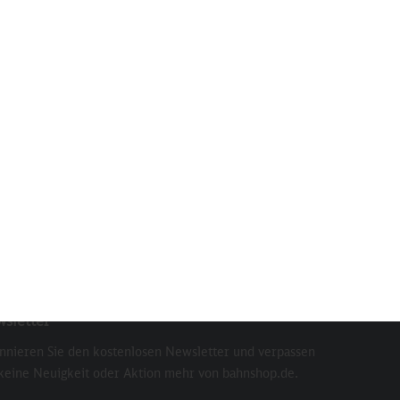
ur
Robbi Regio, Spielfigur
Inhalt
1 St
4,90 €
sletter
nnieren Sie den kostenlosen Newsletter und verpassen
 keine Neuigkeit oder Aktion mehr von bahnshop.de.