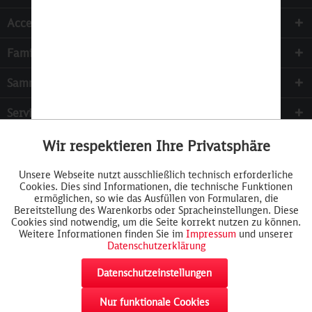
Accessoires
Familie & Kinder
Sammeln
Services
Wir respektieren Ihre Privatsphäre
Aktiv
Funktionale
Unsere Webseite nutzt ausschließlich technisch erforderliche
Cookies. Dies sind Informationen, die technische Funktionen
Inaktiv
Tracking
ermöglichen, so wie das Ausfüllen von Formularen, die
Bereitstellung des Warenkorbs oder Spracheinstellungen. Diese
Cookies sind notwendig, um die Seite korrekt nutzen zu können.
Weitere Informationen finden Sie im
Impressum
und unserer
Datenschutzerklärung
Datenschutzeinstellungen
Nur funktionale Cookies
Widerrufsformular
AGB
Cookie-Einstellungen
Rückgabe