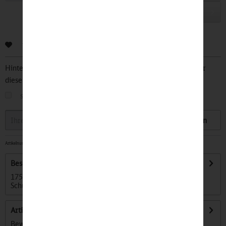
In den
Warenkorb
Bewerten
Hinterlegen Sie Ihre Email Adresse und bleiben Sie stets über
diesen Artikel informiert.
sobald der Artikel wieder
auf Lager
ist
Speichern
Artikelnummer:
32501895
-
Beschreibung
175 g/m² 100% Baumwolle, ringgesponnen Schulter-zu-
Schulter Nackenband...
mehr
Artikel bewerten
Bewertungen lesen, schreiben und diskutieren...
mehr