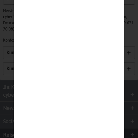
Hersteller:
cyber-Wear Heidelberg GmbH, Elsa-Brändström-Str. 4, 68229 Mannheim,
Deutschland, Info@mycybergroup.com, https://mycybergroup.com, +49 621
30 983 0
Konformitätserklärungen zu unseren Produkten finden Sie
hier.
Kunden kauften auch
Kunden haben sich ebenfalls angesehen
Ihr Kontakt zur
cyber-Wear Heidelberg GmbH
Newsletter
Socialmedia
Reisen