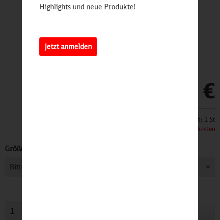
Highlights und neue Produkte!
Jetzt anmelden
14,90 €
Inhalt:
1 St
inkl. MwSt.
zzgl. Versandkosten
Größe:
In den
Warenkorb