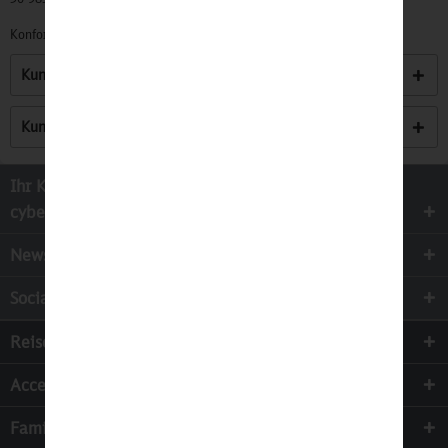
Konformitätserklärungen zu unseren Produkten finden Sie
hier.
Kunden kauften auch
Kunden haben sich ebenfalls angesehen
Ihr Kontakt zur
cyber-Wear Heidelberg GmbH
Newsletter
Socialmedia
Reisen
Accessoires
Familie & Kinder