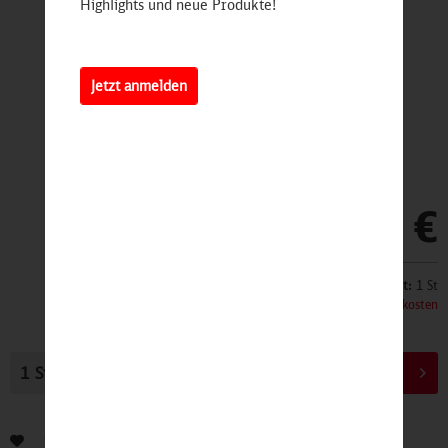
Highlights und neue Produkte!
Jetzt anmelden
11,90 €
Inhalt:
1 St
inkl. MwSt.
zzgl. Versandkosten
In den
Warenkorb
Bewerten