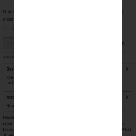
Hinterlegen Sie Ihre Email Adresse und bleiben Sie stets über
diesen Artikel informiert.
sobald der Artikel wieder
auf Lager
ist
Speichern
Artikelnummer:
32500153
-
Sofort versandfertig, Lieferzeit ca. 1-3 Werktage
Beschreibung
Kreativität kennt bekanntlich keine Grenzen. Diese
farbintensiven Buntstifte für kleine...
mehr
Artikel bewerten
Bewertungen lesen, schreiben und diskutieren...
mehr
Hersteller:
cyber-Wear Heidelberg GmbH, Elsa-Brändström-Str. 4, 68229 Mannheim,
Deutschland, Info@mycybergroup.com, https://mycybergroup.com, +49 621
30 983 0