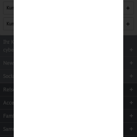
Kunden kauften auch
Kunden haben sich ebenfalls angesehen
Ihr Kontakt zur
cyber-Wear Heidelberg GmbH
Newsletter
Socialmedia
Reisen
Accessoires
Familie & Kinder
Sammeln