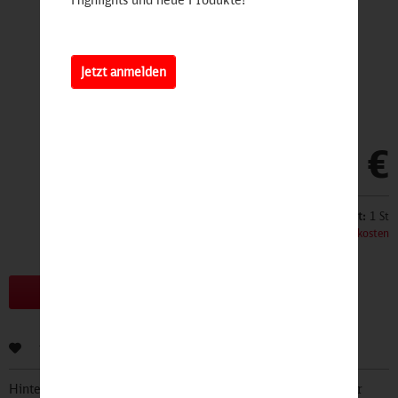
Jetzt anmelden
29,50 €
Inhalt:
1 St
inkl. MwSt.
zzgl. Versandkosten
Bald erhältlich!
Bewerten
Hinterlegen Sie Ihre Email Adresse und bleiben Sie stets über