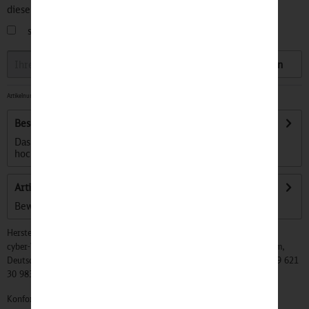
diesen Artikel informiert.
sobald der Artikel wieder
auf Lager
ist
Speichern
Artikelnummer:
32500290
-
Lieferzeit ca. 1-3 Tage
Beschreibung
Das Eisenbahn-Frühstücksset ist eine Kombination aus
hochwertigem Frühstücksbrettchen,...
mehr
Artikel bewerten
Bewertungen lesen, schreiben und diskutieren...
mehr
Hersteller:
cyber-Wear Heidelberg GmbH, Elsa-Brändström-Str. 4, 68229 Mannheim,
Deutschland, Info@mycybergroup.com, https://mycybergroup.com, +49 621
30 983 0
Konformitätserklärungen zu unseren Produkten finden Sie
hier.