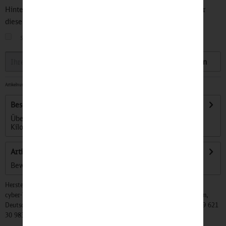
Hinterlegen Sie Ihre Email Adresse und bleiben Sie stets über
diesen Artikel informiert.
sobald der Artikel wieder
auf Lager
ist
Speichern
Artikelnummer:
32501951
-
Sofort versandfertig, Lieferzeit ca. 1-3 Werktage
Beschreibung
Über 200 moderne Züge der S-Bahn Stuttgart sind im 215
Kilometer langen Streckennetz...
mehr
Artikel bewerten
Bewertungen lesen, schreiben und diskutieren...
mehr
Hersteller:
cyber-Wear Heidelberg GmbH, Elsa-Brändström-Str. 4, 68229 Mannheim,
Deutschland, Info@mycybergroup.com, https://mycybergroup.com, +49 621
30 983 0