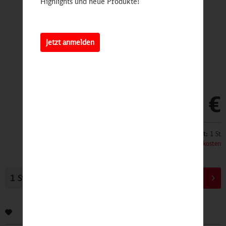
Highlights und neue Produkte!
Jetzt anmelden
16,95 €
Inhalt:
1 St
inkl. MwSt.
zzgl. Versandkosten
In den
Warenkorb
Bewerten