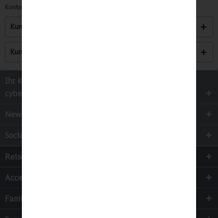
Konformitätserklärungen zu unseren Produkten finden Sie
hier.
Kunden kauften auch
Kunden haben sich ebenfalls angesehen
Ihr Kontakt zur
cyber-Wear Heidelberg GmbH
Newsletter
Socialmedia
Reisen
Accessoires
Familie & Kinder