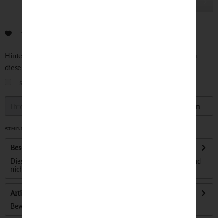
In den
Warenkorb
Bewerten
Hinterlegen Sie Ihre Email Adresse und bleiben Sie stets über
diesen Artikel informiert.
sobald der Artikel wieder
auf Lager
ist
Speichern
Artikelnummer:
32501513
-
Beschreibung
Diese mit größter Sorgfalt in Polen hergestellten Socken sind
nicht nur stilvoll, sondern...
mehr
Artikel bewerten
Bewertungen lesen, schreiben und diskutieren...
mehr