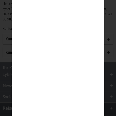
Hersteller:
cyber-Wear Heidelberg GmbH, Elsa-Brändström-Str. 4, 68229 Mannheim,
Deutschland, Info@mycybergroup.com, https://mycybergroup.com, +49 621
30 983 0
Konformitätserklärungen zu unseren Produkten finden Sie
hier.
Kunden kauften auch
Kunden haben sich ebenfalls angesehen
Ihr Kontakt zur
cyber-Wear Heidelberg GmbH
Newsletter
Socialmedia
Reisen