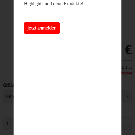
Highlights und neue Produkte!
Jetzt anmelden
12,90 €
Inhalt:
1 St
inkl. MwSt.
zzgl. Versandkosten
Größe:
In den
Warenkorb