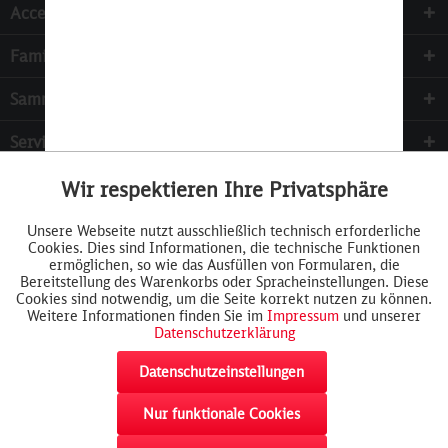
Accessoires
Familie & Kinder
Sammeln
Services
Wir respektieren Ihre Privatsphäre
Aktiv
Funktionale
Unsere Webseite nutzt ausschließlich technisch erforderliche
Cookies. Dies sind Informationen, die technische Funktionen
Inaktiv
Tracking
ermöglichen, so wie das Ausfüllen von Formularen, die
Bereitstellung des Warenkorbs oder Spracheinstellungen. Diese
Cookies sind notwendig, um die Seite korrekt nutzen zu können.
Weitere Informationen finden Sie im
Impressum
und unserer
Datenschutzerklärung
Datenschutzeinstellungen
Nur funktionale Cookies
Widerrufsformular
AGB
Cookie-Einstellungen
Rückgabe