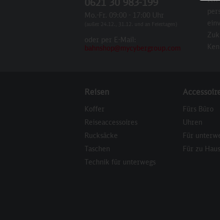
0621 30 983-199
per
Mo.-Fr. 09:00 - 17:00 Uhr
einv
(außer 24.12., 31.12. und an Feiertagen)
Zuk
oder per E-Mail:
Ken
bahnshop@mycybergroup.com
Reisen
Accessoir
Koffer
Fürs Büro
Reiseaccessoires
Uhren
Rucksäcke
Für unterw
Taschen
Für zu Hau
Technik für unterwegs