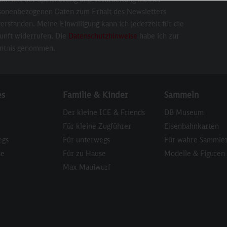
sonenbezogenen Daten zum Erhalt des Newsletters
erstanden. Meine Einwilligung kann ich jederzeit für die
unft widerrufen. Die
Datenschutzhinweise
habe ich zur
ntnis genommen.
es
Familie & Kinder
Sammeln
Der kleine ICE & Friends
DB Museum
Für kleine Zugführer
Eisenbahnkarten
egs
Für unterwegs
Für wahre Sammle
se
Für zu Hause
Modelle & Figuren
Max Maulwurf