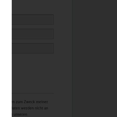
sse ab.
iner Daten zum Zweck meiner
 Meine Daten werden nicht an
n Sie in unseren