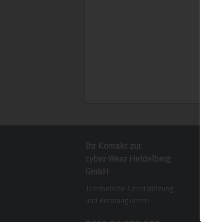
Ihr Kontakt zur
New
cyber-Wear Heidelberg
Abo
GmbH
Sie
Telefonische Unterstützung
E-M
und Beratung unter:
Ich