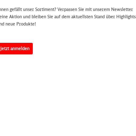
en und
hnen gefällt unser Sortiment? Verpassen Sie mit unserem Newsletter
eine Aktion und bleiben Sie auf dem aktuellsten Stand über Highlights
kl.
nd neue Produkte!
bo
Jetzt anmelden
Die
Lieferadresse
weicht von der Rechnungsadre
* hierbei handelt es sich um ein Pflichtfeld
Ich bin mit der Speicherung und Verarbeitung me
Registrierung und Kontoerstellung einverstanden.
Dritte weitergegeben. Weitere Informationen finde