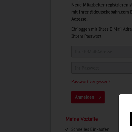
Neue Mitarbeiter registrieren si
mit Ihrer @deutschebahn.com E
Adresse.
Einloggen mit Ihrer E-Mail-Adr
Ihrem Passwort
Passwort vergessen?
Anmelden
Meine Vorteile
Schnelles Einkaufen