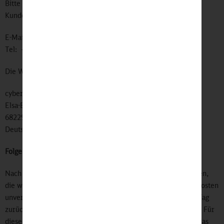
Bitte weiteren Fragen wenden Sie sich bitte an unseren
Kundenservice:
E-Mail: bahnshop@mycybergroup.com
Tel: +49(0)621 30 983-199
Die Ware ist zu senden an folgende Adresse:
cyber-Wear Heidelberg GmbH
Elsa-Brändström-Str. 4
68229 Mannheim
Deutschland
Folgen der Rückgabe
Nach Erhalt der Rücksendung, haben wir Ihnen alle Zahlungen,
die wir von Ihnen erhalten haben, ausgenommen der Lieferkosten
unverzüglich und spätestens binnen vierzehn Tagen ab dem Tag
zurückzuzahlen, an dem die Retoure bei uns eingegangen ist. Für
diese Rückzahlung verwenden wir dasselbe Zahlungsmittel, das