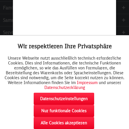
Familie & Kinder
Sammeln
Services
Wir respektieren Ihre Privatsphäre
Aktiv
Funktionale
Unsere Webseite nutzt ausschließlich technisch erforderliche
Cookies. Dies sind Informationen, die technische Funktionen
Inaktiv
Tracking
ermöglichen, so wie das Ausfüllen von Formularen, die
Bereitstellung des Warenkorbs oder Spracheinstellungen. Diese
Cookies sind notwendig, um die Seite korrekt nutzen zu können.
Weitere Informationen finden Sie im
Impressum
und unserer
Datenschutzerklärung
Datenschutzeinstellungen
Nur funktionale Cookies
Widerrufsformular
AGB
Cookie-Einstellungen
Rückgabe
akzeptieren
Impressum
Datenschutz
Widerrufsrecht
Alle Cookies akzeptieren