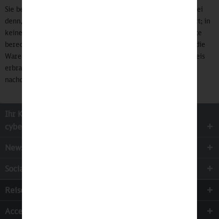
Sie bei der ursprünglichen Transaktion eingesetzt haben, es sei
denn, mit Ihnen wurde ausdrücklich etwas anderes vereinbart; in
keinem Fall werden Ihnen wegen dieser Rückzahlung Entgelte
berechnet. Wir können die Rückzahlung verweigern, bis wir die
Waren wieder zurückerhalten haben oder bis Sie den Nachweis
erbracht haben, dass Sie die Waren zurückgesandt haben, je
nachdem, welches der frühere Zeitpunkt ist.
Ihr Kontakt zur
cyber-Wear Heidelberg GmbH
Newsletter
Socialmedia
Reisen
Accessoires