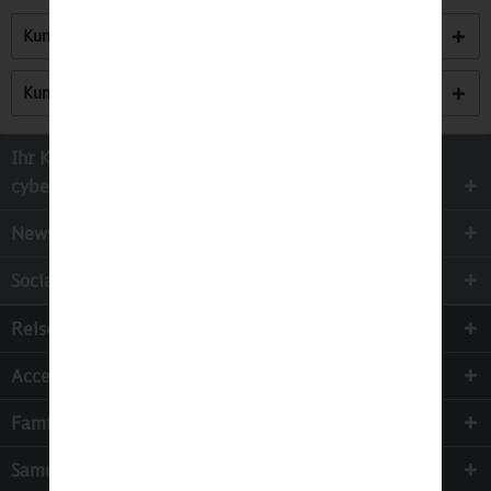
Kunden kauften auch
Kunden haben sich ebenfalls angesehen
Ihr Kontakt zur
cyber-Wear Heidelberg GmbH
Newsletter
Socialmedia
Reisen
Accessoires
Familie & Kinder
Sammeln