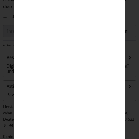
diesen Artikel informiert.
sobald der Artikel wieder
auf Lager
ist
Speichern
Artikelnummer:
32501518
-
Lieferzeit ca. 1-3 Tage
Beschreibung
Digitale Technologien machen es möglich: Wir können überall
und jederzeit online sein, remote...
mehr
Artikel bewerten
Bewertungen lesen, schreiben und diskutieren...
mehr
Hersteller:
cyber-Wear Heidelberg GmbH, Elsa-Brändström-Str. 4, 68229 Mannheim,
Deutschland, Info@mycybergroup.com, https://mycybergroup.com, +49 621
30 983 0
Konformitätserklärungen zu unseren Produkten finden Sie
hier.