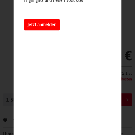
Highlights und neue Produkte!
Jetzt anmelden
14,90 €
Inhalt:
1 St
inkl. MwSt.
zzgl. Versandkosten
In den
Warenkorb
Bewerten
Hinterlegen Sie Ihre Email Adresse und bleiben Sie stets über