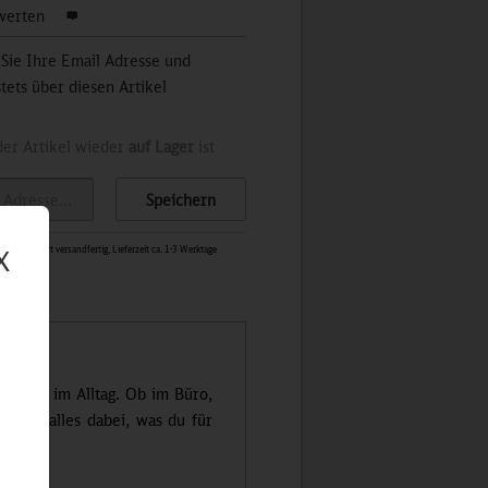
werten
 Sie Ihre Email Adresse und
stets über diesen Artikel
der Artikel wieder
auf Lager
ist
Speichern
X
1465
-
Sofort versandfertig, Lieferzeit ca. 1-3 Werktage
gleiter im Alltag. Ob im Büro,
rzeit alles dabei, was du für