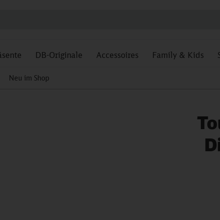
äsente
DB-Originale
Accessoires
Family & Kids
Neu im Shop
To
D