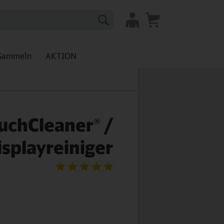
Sammeln
AKTION
uchCleaner® /
isplayreiniger