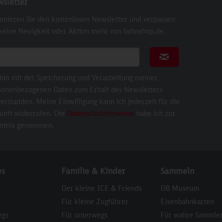
sletter
nnieren Sie den kostenlosen Newsletter und verpassen
 keine Neuigkeit oder Aktion mehr von bahnshop.de.
ail für Newsletter
Newsletter abonni
 bin mit der Speicherung und Verarbeitung meiner
sonenbezogenen Daten zum Erhalt des Newsletters
erstanden. Meine Einwilligung kann ich jederzeit für die
unft widerrufen. Die
Datenschutzhinweise
habe ich zur
ntnis genommen.
es
Familie & Kinder
Sammeln
Der kleine ICE & Friends
DB Museum
Für kleine Zugführer
Eisenbahnkarten
egs
Für unterwegs
Für wahre Sammle