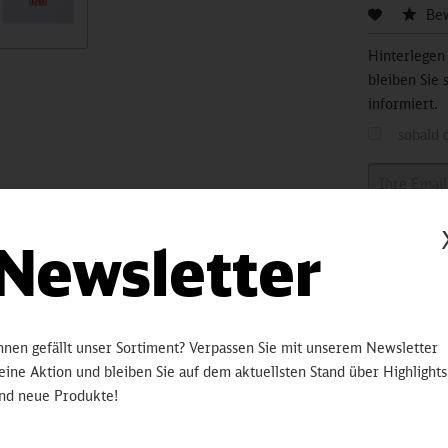
Be
Hinterlegen
bleiben Sie 
informiert.
sobald 
Artikelnummer:
3250
Newsletter
erten
martphones oder Tablets hundertfach. Dabei kann es passieren,
hnen gefällt unser Sortiment? Verpassen Sie mit unserem Newsletter
zen und Viren verunreinigt werden. TouchCleaner ist der perfekte Be
eine Aktion und bleiben Sie auf dem aktuellsten Stand über Highlights
aber auf Reisen - mit dem TouchCleaner Reinigungsstick hast du jede
nd neue Produkte!
iner Touch Devices benötigst.