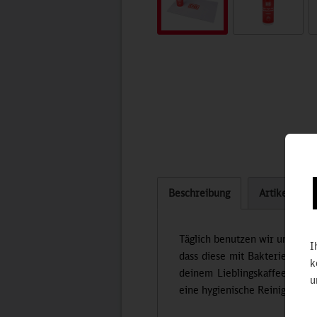
Beschreibung
Artikel bew
Täglich benutzen wir unsere S
I
dass diese mit Bakterien, Pil
k
deinem Lieblingskaffee oder 
u
eine hygienische Reinigung de