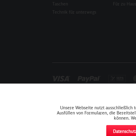
Taschen
Für zu Hau
Technik für unterwegs
Funktionale
Unsere Webseite nutzt ausschließlich 
Ausfüllen von Formularen, die Bereitste
Tracking
können. We
Datenschutz