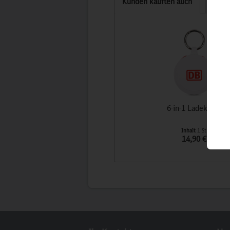
Kunden kauften auch
Kund
6-in-1 Ladekabel
Inhalt
1 St
14,90 €