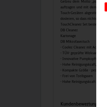
Getreu dem Motto „pump, wi
auftragen und mit dem hochwe
Touch-Geräten abgestimmt. D
dosieren, so dass nichts in d
TouchCleaner Set bestehend a
DB Cleaner
Kartonage
DB Mikrofasertuch
- Cooler Cleaner mit Accessoi
- TÜV- geprüfte Wirksamkeit –
- Innovative Pumpkopftechnol
- Hohe Reinigungskraft, Schmi
- Kompakte Größe - perfekt f
- Frei von Treibgasen
- Hohe Reinigungskraft
Kundenbewertungen für