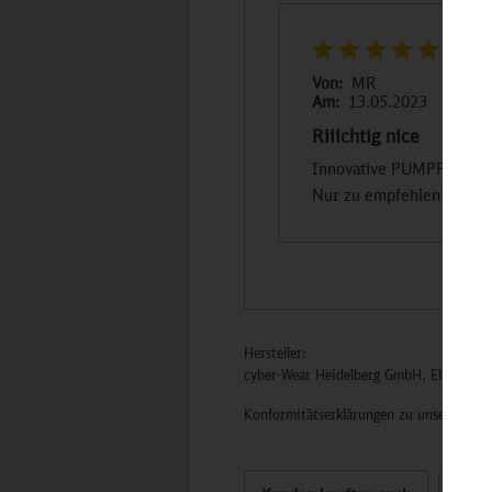
Von:
MR
Am:
13.05.2023
Riiichtig nice
Innovative PUMPFkopftec
Nur zu empfehlen!
Hersteller:
cyber-Wear Heidelberg GmbH, Elsa-Brän
Konformitätserklärungen zu unseren Pro