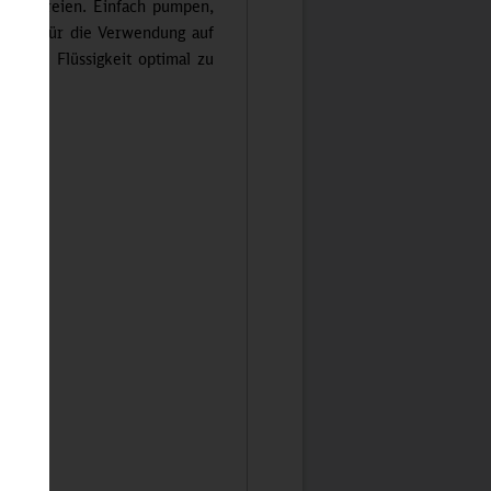
n befreien. Einfach pumpen,
eziell für die Verwendung auf
, die Flüssigkeit optimal zu
shine.