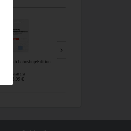
chlagtuch bahnshop-Edition
Retrosocke orientrot
Inhalt
1 St
Inhalt
1 St
8,95 €
12,90 €