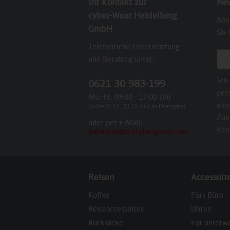
Ihr Kontakt zur
New
cyber-Wear Heidelberg
Abo
GmbH
Sie
Telefonische Unterstützung
E-M
und Beratung unter:
Ich
0621 30 983-199
per
Mo.-Fr. 09:00 - 17:00 Uhr
einv
(außer 24.12., 31.12. und an Feiertagen)
Zuk
oder per E-Mail:
Ken
bahnshop@mycybergroup.com
Reisen
Accessoir
Koffer
Fürs Büro
Reiseaccessoires
Uhren
Rucksäcke
Für unterw