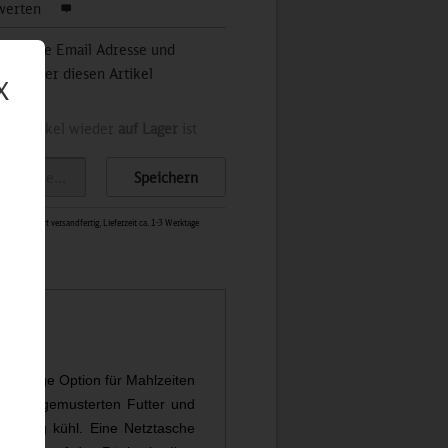
werten
 Sie Ihre Email Adresse und
stets über diesen Artikel
X
der Artikel wieder
auf Lager
ist
Speichern
1966
-
Sofort versandfertig, Lieferzeit ca. 1-3 Werktage
chhaltige Option für Mahlzeiten
 Bären gemusterten Futter und
en lang kühl. Eine Netztasche