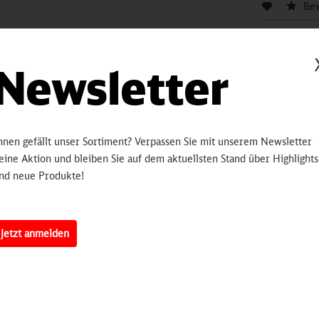
Be
Hinterlegen
bleiben Sie 
Newsletter
informiert.
sobald 
hnen gefällt unser Sortiment? Verpassen Sie mit unserem Newsletter
eine Aktion und bleiben Sie auf dem aktuellsten Stand über Highlights
Artikelnummer:
3250
nd neue Produkte!
erten
Jetzt anmelden
x Kühltasche für 20 Dosen aus recyceltem Material
asche besteht zu 100% aus recyceltem Polyester und ist damit eine na
ptfach bietet Platz für bis zu 20 Dosen und ist mit einem lebendig
sehen. So bleiben Getränke, Snacks und Mahlzeiten bis zu 24 Stund