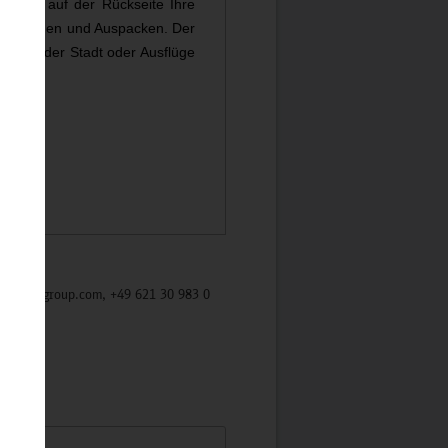
tasche auf der Rückseite Ihre
 das Tragen und Auspacken. Der
ngen in der Stadt oder Ausflüge
/mycybergroup.com, +49 621 30 983 0