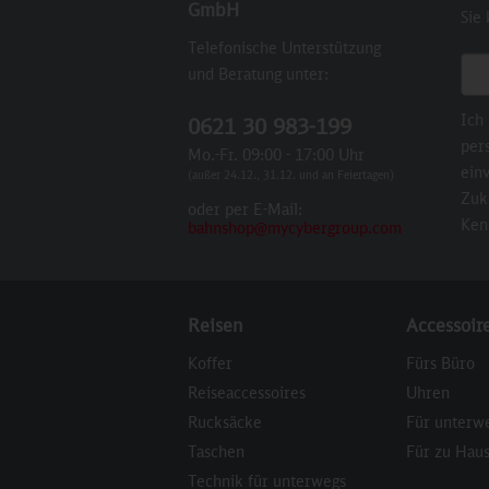
GmbH
Sie
Telefonische Unterstützung
E-M
und Beratung unter:
Ich
0621 30 983-199
per
Mo.-Fr. 09:00 - 17:00 Uhr
einv
(außer 24.12., 31.12. und an Feiertagen)
Zuk
oder per E-Mail:
Ken
bahnshop@mycybergroup.com
Reisen
Accessoir
Koffer
Fürs Büro
Reiseaccessoires
Uhren
Rucksäcke
Für unterw
Taschen
Für zu Hau
Technik für unterwegs