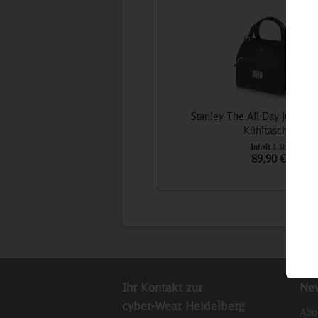
Stanley The All-Day Julienn
Kühltasche
Inhalt
1 St
89,90 €
Ihr Kontakt zur
New
cyber-Wear Heidelberg
Abo