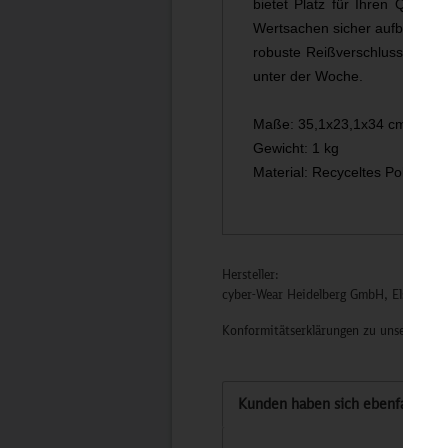
bietet Platz für Ihren Quenc
Wertsachen sicher aufbewahrt.
robuste Reißverschluss sorgt d
unter der Woche.
Maße: 35,1x23,1x34 cm
Gewicht: 1 kg
Material: Recyceltes Polyester
Hersteller:
cyber-Wear Heidelberg GmbH, Elsa-Brän
Konformitätserklärungen zu unseren Pro
Kunden haben sich ebenfalls an