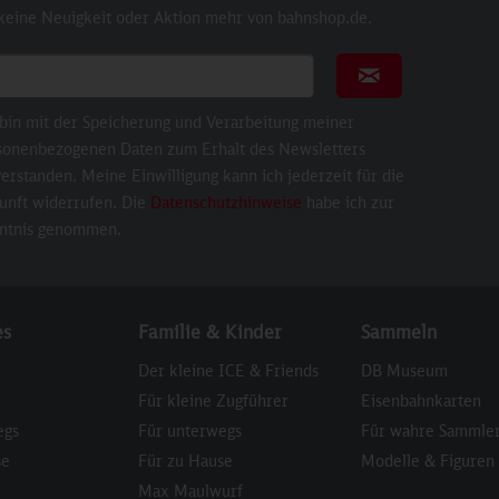
 keine Neuigkeit oder Aktion mehr von bahnshop.de.
ail für Newsletter
Newsletter abonni
 bin mit der Speicherung und Verarbeitung meiner
sonenbezogenen Daten zum Erhalt des Newsletters
erstanden. Meine Einwilligung kann ich jederzeit für die
unft widerrufen. Die
Datenschutzhinweise
habe ich zur
ntnis genommen.
es
Familie & Kinder
Sammeln
Der kleine ICE & Friends
DB Museum
Für kleine Zugführer
Eisenbahnkarten
egs
Für unterwegs
Für wahre Sammle
se
Für zu Hause
Modelle & Figuren
Max Maulwurf