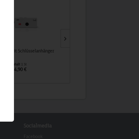
mera mit Schlüsselanhänger
Kühltasche GO URBAN COOLER 
Inhalt
1 St
Inhalt
1 St
24,90 €
49,90 €
Socialmedia
Facebook