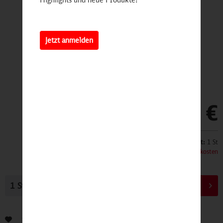
Jetzt anmelden
89,90 €
Inhalt:
1 St
inkl. MwSt.
zzgl. Versandkosten
In den
Warenkorb
Bewerten