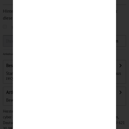
Hinterlegen Sie Ihre Email Adresse und bleiben Sie stets über
diesen Artikel informiert.
sobald der Artikel wieder
auf Lager
ist
Speichern
Artikelnummer:
32501965
-
Sofort versandfertig, Lieferzeit ca. 1-3 Werktage
Beschreibung
Stanley The All-Day Julienne Mini-Kühltasche für 10 Dosen aus
recyceltem Material...
mehr
Artikel bewerten
Bewertungen lesen, schreiben und diskutieren...
mehr
Hersteller:
cyber-Wear Heidelberg GmbH, Elsa-Brändström-Str. 4, 68229 Mannheim,
Deutschland, Info@mycybergroup.com, https://mycybergroup.com, +49 621
30 983 0