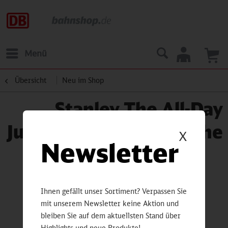
Menü
Übersicht
Neu im Shop
Stanley The All-Day
Julienne Mini-Kühltasche
X
Newsletter
Ihnen gefällt unser Sortiment? Verpassen Sie
mit unserem Newsletter keine Aktion und
bleiben Sie auf dem aktuellsten Stand über
Highlights und neue Produkte!