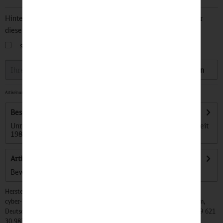
Hinterlegen Sie Ihre Email Adresse und bleiben Sie stets über
diesen Artikel informiert.
sobald der Artikel wieder
auf Lager
ist
Speichern
Artikelnummer:
32500307
-
Dieser Artikel erscheint am 21. September 2026
Beschreibung
Unruhige Zeiten für die Honigbiene. Allein in Europa sind seit
1985 rund 25 Prozent der...
mehr
Artikel bewerten
Bewertungen lesen, schreiben und diskutieren...
mehr
Hersteller:
cyber-Wear Heidelberg GmbH, Elsa-Brändström-Str. 4, 68229 Mannheim,
Deutschland, Info@mycybergroup.com, https://mycybergroup.com, +49 621
30 983 0