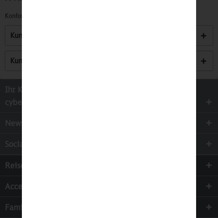
Konformitätserklärungen zu unseren Produkten finden Sie
hier.
Kunden kauften auch
Kunden haben sich ebenfalls angesehen
Ihr Kontakt zur
cyber-Wear Heidelberg GmbH
Newsletter
Socialmedia
Reisen
Accessoires
Familie & Kinder