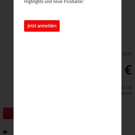
Highlights und neue Produkte!
Jetzt anmelden
Dieser Artikel erscheint am 21. September 2026
10,90 €
Inhalt:
1 St
inkl. MwSt.
zzgl. Versandkosten
Bald erhältlich!
Bewerten