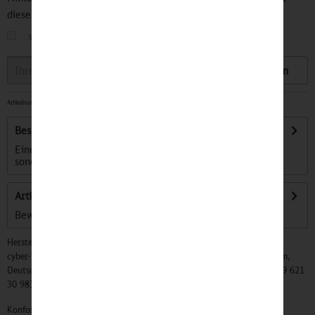
diesen Artikel informiert.
sobald der Artikel wieder
auf Lager
ist
Speichern
Artikelnummer:
32500165
-
Sofort versandfertig, Lieferzeit ca. 1-3 Werktage
Beschreibung
Eine Taschenuhr ist nicht nur ein einfacher Zeitmesser,
sondern ein ganz besonderes...
mehr
Artikel bewerten
Bewertungen lesen, schreiben und diskutieren...
mehr
Hersteller:
cyber-Wear Heidelberg GmbH, Elsa-Brändström-Str. 4, 68229 Mannheim,
Deutschland, Info@mycybergroup.com, https://mycybergroup.com, +49 621
30 983 0
Konformitätserklärungen zu unseren Produkten finden Sie
hier.