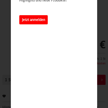
Highlights und neue Produkte!
Jetzt anmelden
49,90 €
Inhalt:
1 St
inkl. MwSt.
zzgl. Versandkosten
In den
Warenkorb
Bewerten
Hinterlegen Sie Ihre Email Adresse und bleiben Sie stets über