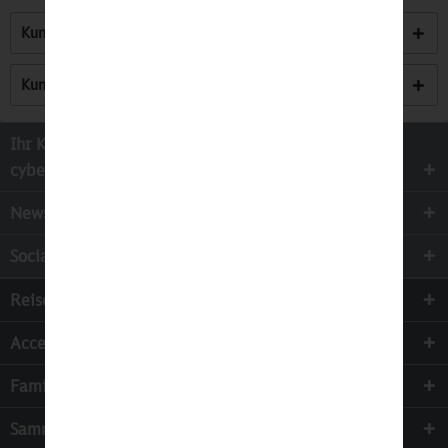
Kunden kauften auch
Kunden haben sich ebenfalls angesehen
Ihr Kontakt zur
cyber-Wear Heidelberg GmbH
Newsletter
Socialmedia
Reisen
Accessoires
Familie & Kinder
Sammeln