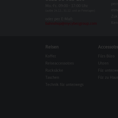
per
Mo.-Fr. 09:00 - 17:00 Uhr
einv
(außer 24.12., 31.12. und an Feiertagen)
Zuk
oder per E-Mail:
Ken
bahnshop@mycybergroup.com
Reisen
Accessoir
Koffer
Fürs Büro
Reiseaccessoires
Uhren
Rucksäcke
Für unterw
Taschen
Für zu Hau
Technik für unterwegs