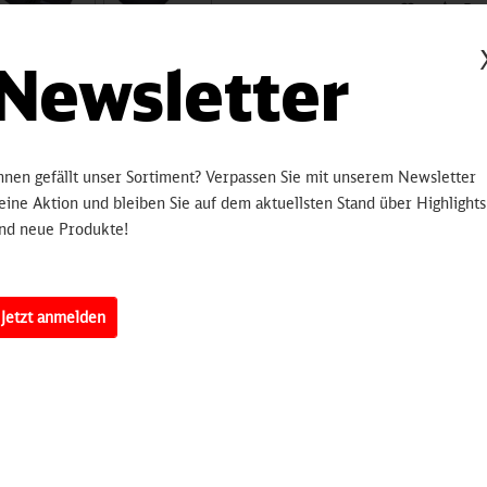
Be
Hinterlegen
Newsletter
bleiben Sie 
informiert.
sobald 
hnen gefällt unser Sortiment? Verpassen Sie mit unserem Newsletter
eine Aktion und bleiben Sie auf dem aktuellsten Stand über Highlights
nd neue Produkte!
Artikelnummer:
3250
erten
Jetzt anmelden
an von einem smarten Dokumentenetui erwartet: 12 Innenfächer für
 laufenden Reißverschluss. Seine wahren Talente spielt SAFE TRAVEL 
. bei Bank- und Kreditkarten werden mit dem TROIKA DATA SAFE vor 