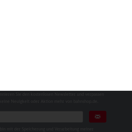
er
DB X-Mas Sweater
Isol
Inhalt
1 St
49,90 €
sletter
nnieren Sie den kostenlosen Newsletter und verpassen
 keine Neuigkeit oder Aktion mehr von bahnshop.de.
ail für Newsletter
Newsletter abonni
 bin mit der Speicherung und Verarbeitung meiner