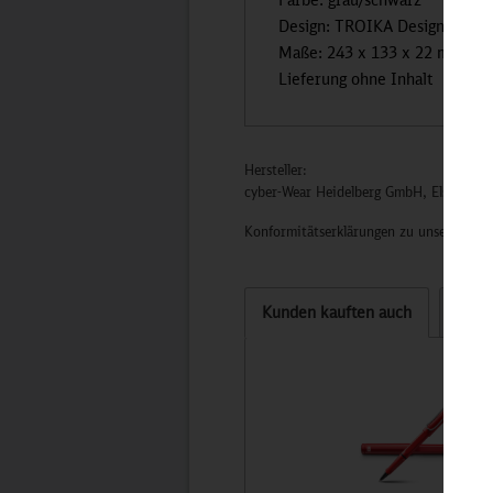
Design: TROIKA Design Werks
Maße: 243 x 133 x 22 mm
Lieferung ohne Inhalt
Hersteller:
cyber-Wear Heidelberg GmbH, Elsa-Brän
Konformitätserklärungen zu unseren Pro
Kunden kauften auch
Kund