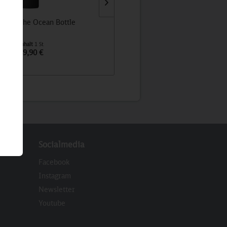
ierflasche Ocean Bottle
Retrosocke orientrot
Inhalt
1 St
Inhalt
1 St
49,90 €
12,90 €
Socialmedia
Facebook
Instagram
Newsletter
eren
Youtube