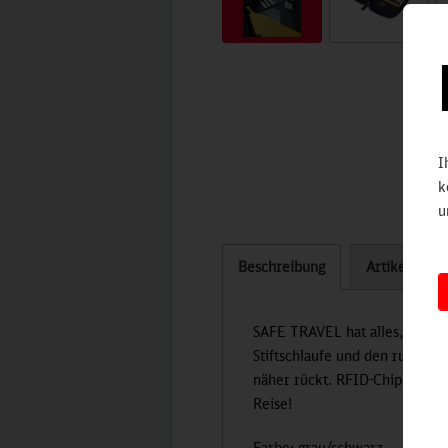
I
k
u
Beschreibung
Artikel bew
SAFE TRAVEL hat alles, was m
Stiftschlaufe und den rundum
näher rückt. RFID-Chips z. B
Reise!
Farbe: grau/schwarz