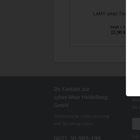
LAMY safari Tintenroll
Inhalt
1 St
15,90 €
Ihr Kontakt zur
New
cyber-Wear Heidelberg
Abo
GmbH
Sie
Telefonische Unterstützung
E-M
und Beratung unter:
Ich
0621 30 983-199