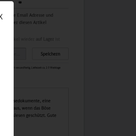
werten
X
 Sie Ihre Email Adresse und
stets über diesen Artikel
der Artikel wieder
auf Lager
ist
Speichern
1497
-
Sofort versandfertig, Lieferzeit ca. 1-3 Werktage
 die Reisedokumente, eine
jedoch aus, wenn das Böse
dem Auslesen geschützt. Gute