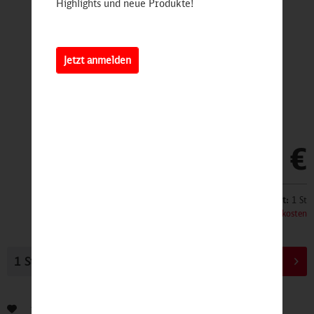
Highlights und neue Produkte!
Jetzt anmelden
104,00 €
Inhalt:
1 St
inkl. MwSt.
zzgl. Versandkosten
In den
Warenkorb
Bewerten