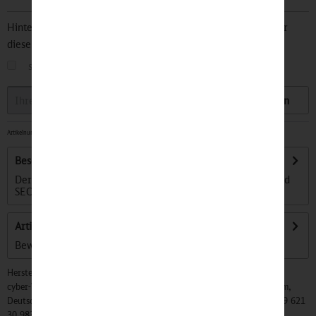
Hinterlegen Sie Ihre Email Adresse und bleiben Sie stets über
diesen Artikel informiert.
sobald der Artikel wieder
auf Lager
ist
Speichern
Artikelnummer:
32500758
-
Sofort versandfertig, Lieferzeit ca. 1-3 Werktage
Beschreibung
Der Anti-Diebstahl-Rucksack von Samsonite. SECURIPAK und
SECURIPAK S heißt die neue...
mehr
Artikel bewerten
Bewertungen lesen, schreiben und diskutieren...
mehr
Hersteller:
cyber-Wear Heidelberg GmbH, Elsa-Brändström-Str. 4, 68229 Mannheim,
Deutschland, Info@mycybergroup.com, https://mycybergroup.com, +49 621
30 983 0