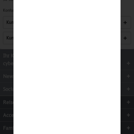
Konformitätserklärungen zu unseren Produkten finden Sie
hier.
Kunden kauften auch
Kunden haben sich ebenfalls angesehen
Ihr Kontakt zur
cyber-Wear Heidelberg GmbH
Newsletter
Socialmedia
Reisen
Accessoires
Familie & Kinder