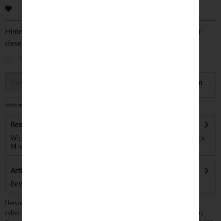
Bewerten
Hinterlegen Sie Ihre Email Adresse und bleiben Sie stets über
diesen Artikel informiert.
sobald der Artikel wieder
auf Lager
ist
Speichern
Artikelnummer:
32501357
-
Lieferzeit ca. 14 Werktage
Beschreibung
Wir stellen den Samsonite DISNEY ULTIMATE 2.0 - Backpack
M vor. Dieser leichte und robuste...
mehr
Artikel bewerten
Bewertungen lesen, schreiben und diskutieren...
mehr
Hersteller:
cyber-Wear Heidelberg GmbH, Elsa-Brändström-Str. 4, 68229 Mannheim,