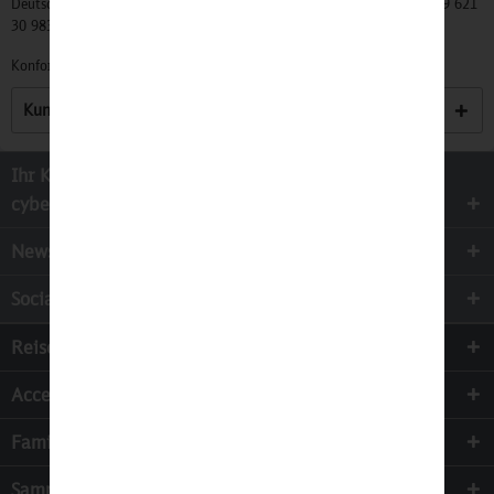
Deutschland, Info@mycybergroup.com, https://mycybergroup.com, +49 621
30 983 0
Konformitätserklärungen zu unseren Produkten finden Sie
hier.
Kunden haben sich ebenfalls angesehen
Ihr Kontakt zur
cyber-Wear Heidelberg GmbH
Newsletter
Socialmedia
Reisen
Accessoires
Familie & Kinder
Sammeln