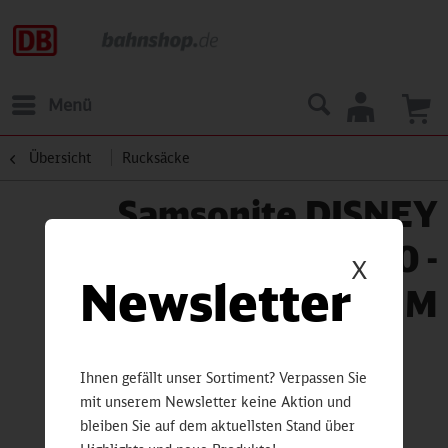
Menü
Übersicht
Rucksäcke
Samsonite DISNEY
ULTIMATE 2.0 -
X
Newsletter
Backpack M
Ihnen gefällt unser Sortiment? Verpassen Sie
mit unserem Newsletter keine Aktion und
bleiben Sie auf dem aktuellsten Stand über