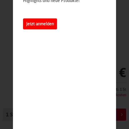
Highlights und neue Produkte!
Jetzt anmelden
69,00 €
Inhalt:
1 St
inkl. MwSt.
zzgl. Versandkosten
In den
Warenkorb