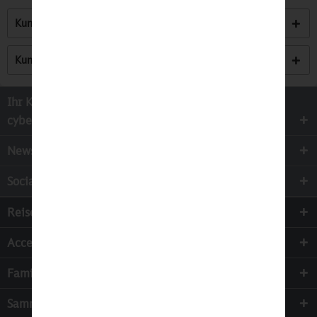
Kunden kauften auch
Kunden haben sich ebenfalls angesehen
Ihr Kontakt zur
cyber-Wear Heidelberg GmbH
Newsletter
Socialmedia
Reisen
Accessoires
Familie & Kinder
Sammeln