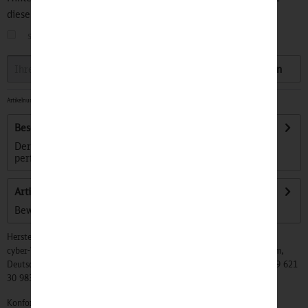
diesen Artikel informiert.
sobald der Artikel wieder
auf Lager
ist
Speichern
Artikelnummer:
32501245
-
Sofort versandfertig, Lieferzeit ca. 1-3 Werktage
Beschreibung
Der sichere & multifunktionale Daybag von OAK25 ist der
perfekte Rucksack für alle, die zu...
mehr
Artikel bewerten
Bewertungen lesen, schreiben und diskutieren...
mehr
Hersteller:
cyber-Wear Heidelberg GmbH, Elsa-Brändström-Str. 4, 68229 Mannheim,
Deutschland, Info@mycybergroup.com, https://mycybergroup.com, +49 621
30 983 0
Konformitätserklärungen zu unseren Produkten finden Sie
hier.