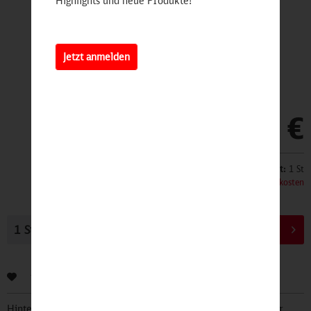
Highlights und neue Produkte!
Jetzt anmelden
89,00 €
Inhalt:
1 St
inkl. MwSt.
zzgl. Versandkosten
In den
Warenkorb
Bewerten
Hinterlegen Sie Ihre Email Adresse und bleiben Sie stets über