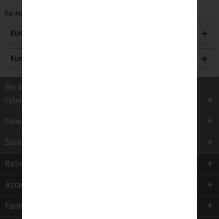
Konformitätserklärungen zu unseren Produkten finden Sie
hier.
Kunden kauften auch
Kunden haben sich ebenfalls angesehen
Ihr Kontakt zur
cyber-Wear Heidelberg GmbH
Newsletter
Socialmedia
Reisen
Accessoires
Familie & Kinder