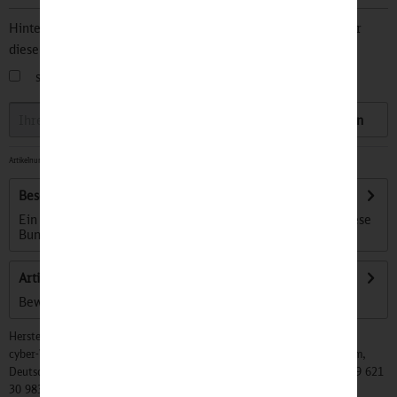
Hinterlegen Sie Ihre Email Adresse und bleiben Sie stets über
diesen Artikel informiert.
sobald der Artikel wieder
auf Lager
ist
Speichern
Artikelnummer:
32501440
-
Lieferzeit ca. 1-3 Tage
Beschreibung
Ein unverwechselbares Malerlebnis – made in Germany Diese
Buntstifte machen der Farbe,...
mehr
Artikel bewerten
Bewertungen lesen, schreiben und diskutieren...
mehr
Hersteller:
cyber-Wear Heidelberg GmbH, Elsa-Brändström-Str. 4, 68229 Mannheim,
Deutschland, Info@mycybergroup.com, https://mycybergroup.com, +49 621
30 983 0