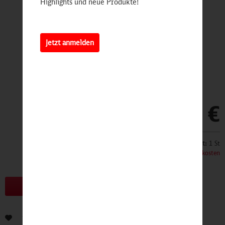
Highlights und neue Produkte!
Jetzt anmelden
3,90 €
Inhalt:
1 St
inkl. MwSt.
zzgl. Versandkosten
Bald erhältlich!
Bewerten