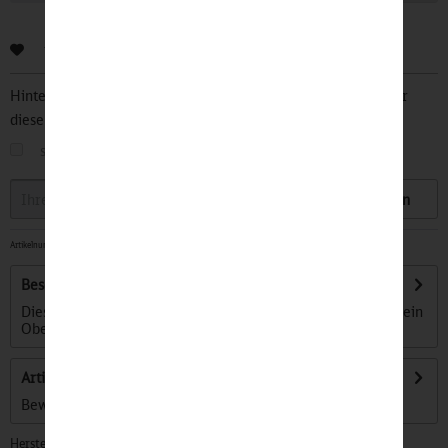
Bewerten
Hinterlegen Sie Ihre Email Adresse und bleiben Sie stets über
diesen Artikel informiert.
sobald der Artikel wieder
auf Lager
ist
Speichern
Artikelnummer:
32501661
-
Beschreibung
Dieser cleane adidas Sneaker lässt sich easy kombinieren. Sein
Obermaterial ist aus weichem...
mehr
Artikel bewerten
Bewertungen lesen, schreiben und diskutieren...
mehr
Hersteller: