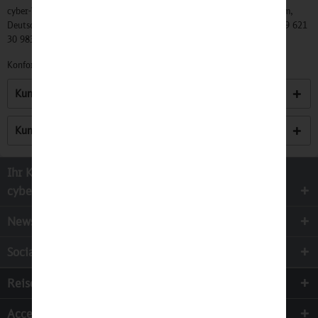
cyber-Wear Heidelberg GmbH, Elsa-Brändström-Str. 4, 68229 Mannheim,
Deutschland, Info@mycybergroup.com, https://mycybergroup.com, +49 621
30 983 0
Konformitätserklärungen zu unseren Produkten finden Sie
hier.
Kunden kauften auch
Kunden haben sich ebenfalls angesehen
Ihr Kontakt zur
cyber-Wear Heidelberg GmbH
Newsletter
Socialmedia
Reisen
Accessoires