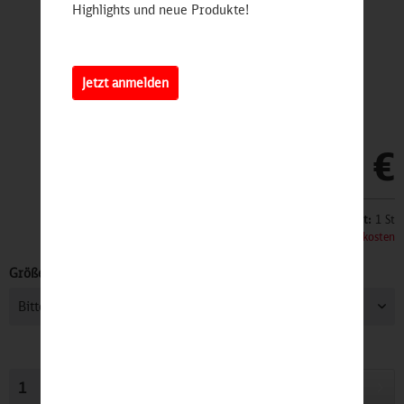
Highlights und neue Produkte!
Jetzt anmelden
59,90 €
Inhalt:
1 St
inkl. MwSt.
zzgl. Versandkosten
Größe:
In den
Warenkorb