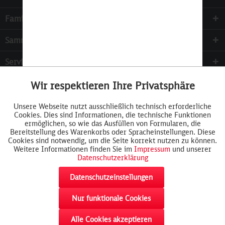
Familie & Kinder
Sammeln
Services
Wir respektieren Ihre Privatsphäre
Aktiv
Funktionale
Unsere Webseite nutzt ausschließlich technisch erforderliche
Cookies. Dies sind Informationen, die technische Funktionen
Inaktiv
Tracking
ermöglichen, so wie das Ausfüllen von Formularen, die
Bereitstellung des Warenkorbs oder Spracheinstellungen. Diese
Cookies sind notwendig, um die Seite korrekt nutzen zu können.
Weitere Informationen finden Sie im
Impressum
und unserer
Datenschutzerklärung
Datenschutzeinstellungen
Nur funktionale Cookies
Widerrufsformular
AGB
Cookie-Einstellungen
Rückgabe
akzeptieren
Impressum
Datenschutz
Widerrufsrecht
Alle Cookies akzeptieren