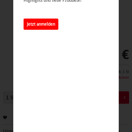
Highlights und neue Produkte!
Jetzt anmelden
10,00 €
Inhalt:
1 St
inkl. MwSt.
zzgl. Versandkosten
In den
Warenkorb
Bewerten
Hinterlegen Sie Ihre Email Adresse und bleiben Sie stets über