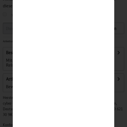
diesen Artikel informiert.
sobald der Artikel wieder
auf Lager
ist
Speichern
Artikelnummer:
32500381
-
Sofort versandfertig, Lieferzeit ca. 1-3 Werktage
Beschreibung
Mit dem kleinen Salz-Express gehen Salz und Pfeffer auf
Reisen - nächster Halt: Frühstücksei....
mehr
Artikel bewerten
Bewertungen lesen, schreiben und diskutieren...
mehr
Hersteller:
cyber-Wear Heidelberg GmbH, Elsa-Brändström-Str. 4, 68229 Mannheim,
Deutschland, Info@mycybergroup.com, https://mycybergroup.com, +49 621
30 983 0
Konformitätserklärungen zu unseren Produkten finden Sie
hier.