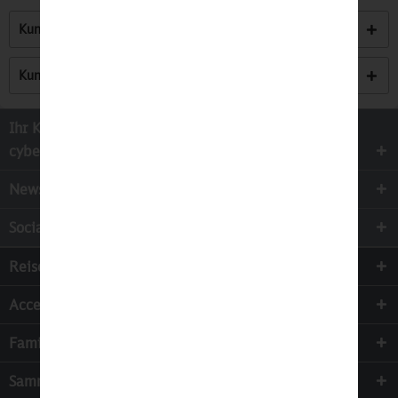
Kunden kauften auch
Kunden haben sich ebenfalls angesehen
Ihr Kontakt zur
cyber-Wear Heidelberg GmbH
Newsletter
Socialmedia
Reisen
Accessoires
Familie & Kinder
Sammeln