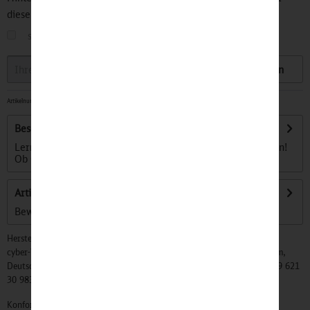
diesen Artikel informiert.
sobald der Artikel wieder
auf Lager
ist
Speichern
Artikelnummer:
32500199
-
Sofort versandfertig, Lieferzeit ca. 1-3 Werktage
Beschreibung
Lerne die lustigen Begleiter für kleine Bahnreisende kennen!
Ob Günni Güterzug, Ida IC oder...
mehr
Artikel bewerten
Bewertungen lesen, schreiben und diskutieren...
mehr
Hersteller:
cyber-Wear Heidelberg GmbH, Elsa-Brändström-Str. 4, 68229 Mannheim,
Deutschland, Info@mycybergroup.com, https://mycybergroup.com, +49 621
30 983 0
Konformitätserklärungen zu unseren Produkten finden Sie
hier.