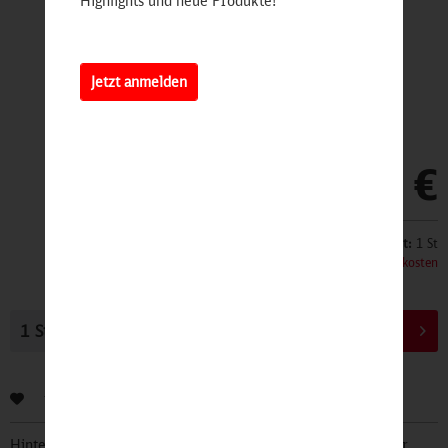
Highlights und neue Produkte!
Jetzt anmelden
4,90 €
Inhalt:
1 St
inkl. MwSt.
zzgl. Versandkosten
In den
Warenkorb
Bewerten
Hinterlegen Sie Ihre Email Adresse und bleiben Sie stets über