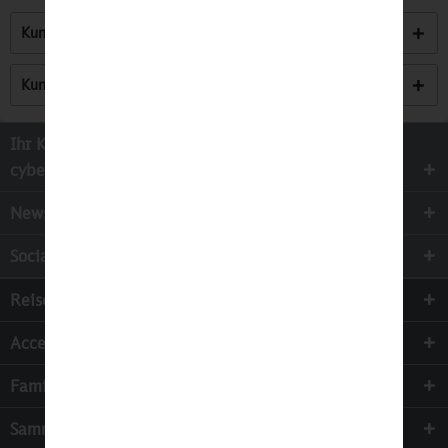
Kunden kauften auch
Kunden haben sich ebenfalls angesehen
Ihr Kontakt zur
cyber-Wear Heidelberg GmbH
Newsletter
Socialmedia
Reisen
Accessoires
Familie & Kinder
Sammeln