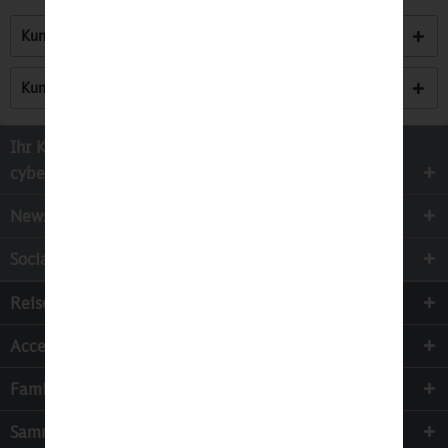
Kunden kauften auch
Kunden haben sich ebenfalls angesehen
Ihr Kontakt zur
cyber-Wear Heidelberg GmbH
Newsletter
Socialmedia
Reisen
Accessoires
Familie & Kinder
Sammeln