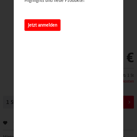
Highlights und neue Produkte!
Jetzt anmelden
4,90 €
Inhalt:
1 St
inkl. MwSt.
zzgl. Versandkosten
In den
Warenkorb
Bewerten
Hinterlegen Sie Ihre Email Adresse und bleiben Sie stets über