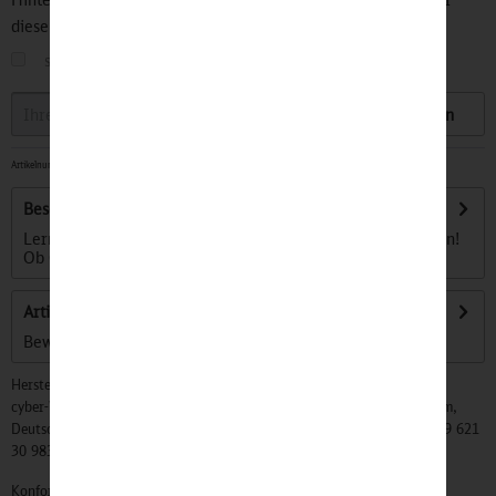
diesen Artikel informiert.
sobald der Artikel wieder
auf Lager
ist
Speichern
Artikelnummer:
32500105
-
Sofort versandfertig, Lieferzeit ca. 1-3 Werktage
Beschreibung
Lerne die lustigen Begleiter für kleine Bahnreisende kennen!
Ob Günni Güterzug, Ida IC oder...
mehr
Artikel bewerten
Bewertungen lesen, schreiben und diskutieren...
mehr
Hersteller:
cyber-Wear Heidelberg GmbH, Elsa-Brändström-Str. 4, 68229 Mannheim,
Deutschland, Info@mycybergroup.com, https://mycybergroup.com, +49 621
30 983 0
Konformitätserklärungen zu unseren Produkten finden Sie
hier.