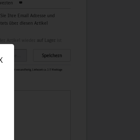
werten
 Sie Ihre Email Adresse und
stets über diesen Artikel
der Artikel wieder
auf Lager
ist
Speichern
X
1433
-
Sofort versandfertig, Lieferzeit ca. 1-3 Werktage