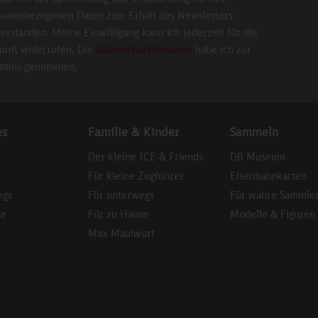
sonenbezogenen Daten zum Erhalt des Newsletters
erstanden. Meine Einwilligung kann ich jederzeit für die
unft widerrufen. Die
Datenschutzhinweise
habe ich zur
ntnis genommen.
es
Familie & Kinder
Sammeln
Der kleine ICE & Friends
DB Museum
Für kleine Zugführer
Eisenbahnkarten
egs
Für unterwegs
Für wahre Sammle
se
Für zu Hause
Modelle & Figuren
Max Maulwurf