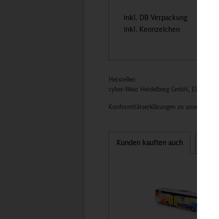
inkl. DB Verpackung
inkl. Kennzeichen
Hersteller:
cyber-Wear Heidelberg GmbH, Elsa-Brän
Konformitätserklärungen zu unseren Pro
Kunden kauften auch
Kund