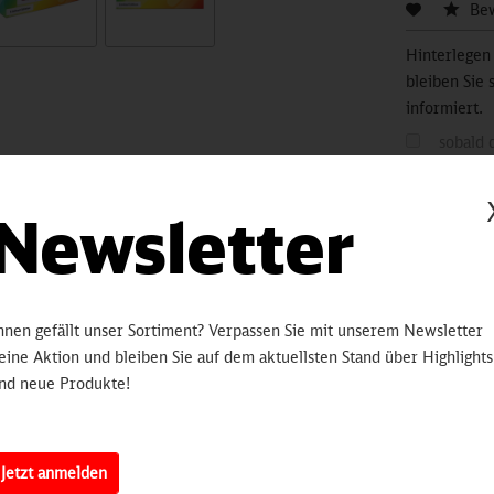
Be
Hinterlegen
bleiben Sie 
informiert.
sobald 
Newsletter
Artikelnummer:
3250
erten
hnen gefällt unser Sortiment? Verpassen Sie mit unserem Newsletter
eine Aktion und bleiben Sie auf dem aktuellsten Stand über Highlights
s MAN Lion’s City Stadtbus
nd neue Produkte!
bus-Modell
im PRIDE-Design
.
Jetzt anmelden