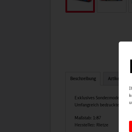
Beschreibung
Artikel bew
I
k
Exklusives Sondermodell eine
u
Umfangreich bedrucktes Bahn
Maßstab: 1:87
Hersteller: Rietze