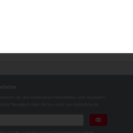
Bus RBB
MAN Lion's Intercity LE Ü
MAN 
Inhalt
1 St
32,90 €
sletter
nnieren Sie den kostenlosen Newsletter und verpassen
 keine Neuigkeit oder Aktion mehr von bahnshop.de.
ail für Newsletter
Newsletter abonni
 bin mit der Speicherung und Verarbeitung meiner