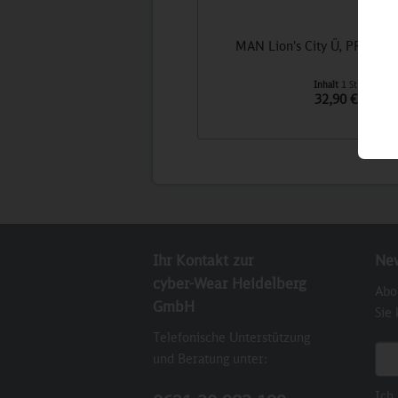
MAN Lion's City Ü, PRIDE 
Inhalt
1 St
32,90 €
Ihr Kontakt zur
New
cyber-Wear Heidelberg
Abo
GmbH
Sie
Telefonische Unterstützung
E-M
und Beratung unter:
Ich