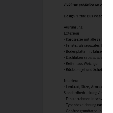
Exklusiv erhältlich im bahnsh
Design "Pride Bus Weser-Ems
Ausführung:
Exterieur
· Karosserie mit alle relevant
· Fenster als separates Teil b
· Bodenplatte mit fahrzeugty
· Dachluken separat ausgeführ
· Reifen aus Weichgummi, Fel
· Rückspiegel und Scheibenwisc
Interieur
· Lenkrad, Sitze, Armaturenbre
Standardbedruckung / -lackie
· Fensterrahmen in schwarz b
· Typenbezeichnung nach Orig
· Gehäusegrundfarbe in Kunsts