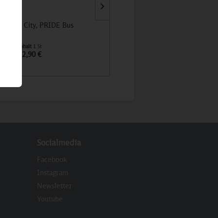
Lion's City, PRIDE Bus
MAN Lion's City 12´18 Stadtbu
Dormagen
Inhalt
1 St
Inhalt
1 St
32,90 €
29,90 €
Socialmedia
Facebook
Instagram
Newsletter
eren
Youtube