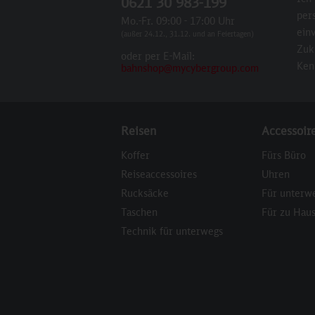
0621 30 983-199
per
Mo.-Fr. 09:00 - 17:00 Uhr
einv
(außer 24.12., 31.12. und an Feiertagen)
Zuk
oder per E-Mail:
Ken
bahnshop@mycybergroup.com
Reisen
Accessoir
Koffer
Fürs Büro
Reiseaccessoires
Uhren
Rucksäcke
Für unterw
Taschen
Für zu Hau
Technik für unterwegs