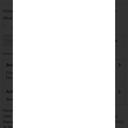
Hinterlegen Sie Ihre Email Adresse und bleiben Sie stets über
diesen Artikel informiert.
sobald der Artikel wieder
auf Lager
ist
Speichern
Artikelnummer:
32501062
-
Sofort versandfertig, Lieferzeit ca. 1-3 Werktage
Beschreibung
Fünf Generationen Golf im zeitgenössischen DB Schenker-
Design. Maße: Karton: (L/H/B)...
mehr
Artikel bewerten
Bewertungen lesen, schreiben und diskutieren...
mehr
Hersteller:
cyber-Wear Heidelberg GmbH, Elsa-Brändström-Str. 4, 68229 Mannheim,
Deutschland, Info@mycybergroup.com, https://mycybergroup.com, +49 621
30 983 0