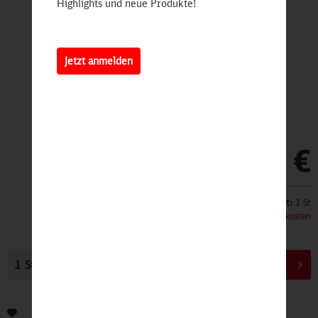
Highlights und neue Produkte!
Jetzt anmelden
39,90 €
Inhalt:
1 St
inkl. MwSt.
zzgl. Versandkosten
In den
Warenkorb
Bewerten