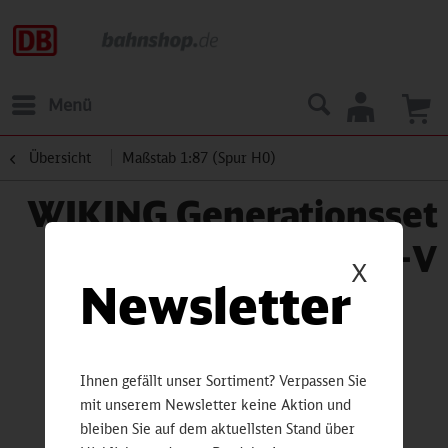
Menü
Übersicht
Maßstab 1:87 (Spur H0)
WIKING Generationsset
VW Golf I–V
X
Newsletter
Ihnen gefällt unser Sortiment? Verpassen Sie
mit unserem Newsletter keine Aktion und
bleiben Sie auf dem aktuellsten Stand über