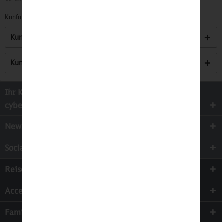
Konformitätserklärungen zu unseren Produkten finden Sie
hier.
Kunden kauften auch
Kunden haben sich ebenfalls angesehen
Ihr Kontakt zur
cyber-Wear Heidelberg GmbH
Newsletter
Socialmedia
Reisen
Accessoires
Familie & Kinder