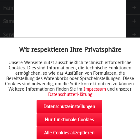
Familie & Kinder
Sammeln
Services
Wir respektieren Ihre Privatsphäre
Aktiv
Funktionale
Unsere Webseite nutzt ausschließlich technisch erforderliche
Cookies. Dies sind Informationen, die technische Funktionen
Inaktiv
Tracking
ermöglichen, so wie das Ausfüllen von Formularen, die
Bereitstellung des Warenkorbs oder Spracheinstellungen. Diese
Cookies sind notwendig, um die Seite korrekt nutzen zu können.
Weitere Informationen finden Sie im
Impressum
und unserer
Datenschutzerklärung
Datenschutzeinstellungen
Nur funktionale Cookies
Widerrufsformular
AGB
Cookie-Einstellungen
Rückgabe
akzeptieren
Impressum
Datenschutz
Widerrufsrecht
Alle Cookies akzeptieren