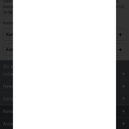
cyber-Wear Heidelberg GmbH, Elsa-Brändström-Str. 4, 68229 Mannheim,
Deutschland, Info@mycybergroup.com, https://mycybergroup.com, +49 621
30 983 0
Konformitätserklärungen zu unseren Produkten finden Sie
hier.
Kunden kauften auch
Kunden haben sich ebenfalls angesehen
Ihr Kontakt zur
cyber-Wear Heidelberg GmbH
Newsletter
Socialmedia
Reisen
Accessoires