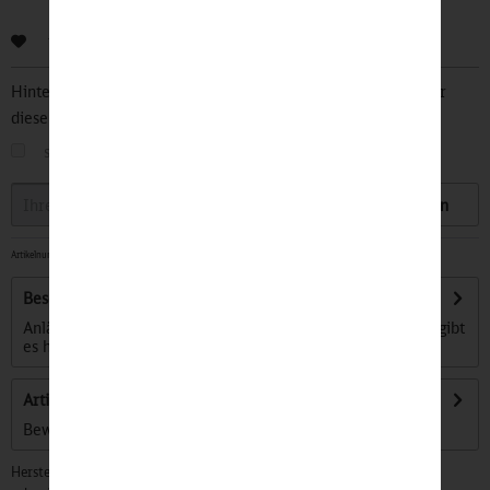
Bewerten
Hinterlegen Sie Ihre Email Adresse und bleiben Sie stets über
diesen Artikel informiert.
sobald der Artikel wieder
auf Lager
ist
Speichern
Artikelnummer:
32500220
-
Sofort versandfertig, Lieferzeit ca. 1-3 Werktage
Beschreibung
Anlässlich des Jubiläums "100 Jahre Hauptbahnhof Leipzig" gibt
es hier exklusiv einen...
mehr
Artikel bewerten
Bewertungen lesen, schreiben und diskutieren...
mehr
Hersteller: