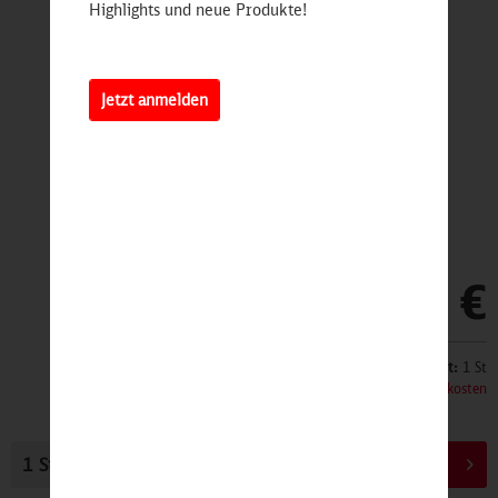
Highlights und neue Produkte!
Jetzt anmelden
49,00 €
Inhalt:
1 St
inkl. MwSt.
zzgl. Versandkosten
In den
Warenkorb