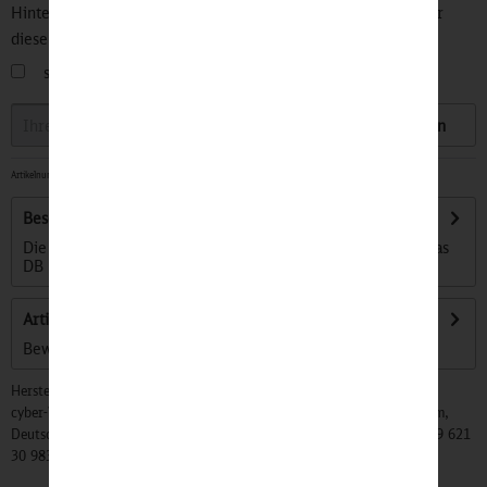
Hinterlegen Sie Ihre Email Adresse und bleiben Sie stets über
diesen Artikel informiert.
sobald der Artikel wieder
auf Lager
ist
Speichern
Artikelnummer:
32500385
-
Lieferzeit ca. 1-3 Tage
Beschreibung
Die schönsten Bilder zweier Festivals: 1999 und 2002 hat das
DB Museum zu großen...
mehr
Artikel bewerten
Bewertungen lesen, schreiben und diskutieren...
mehr
Hersteller:
cyber-Wear Heidelberg GmbH, Elsa-Brändström-Str. 4, 68229 Mannheim,
Deutschland, Info@mycybergroup.com, https://mycybergroup.com, +49 621
30 983 0