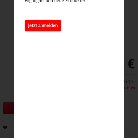
Highlights und neue Produkte!
Jetzt anmelden
24,90 €
Inhalt:
1 St
inkl. MwSt.
zzgl. Versandkosten
Bald erhältlich!
Bewerten