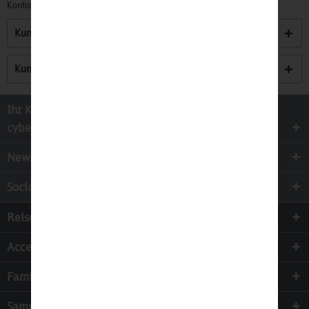
Konformitätserklärungen zu unseren Produkten finden Sie
hier.
Kunden kauften auch
Kunden haben sich ebenfalls angesehen
Ihr Kontakt zur
cyber-Wear Heidelberg GmbH
Newsletter
Socialmedia
Reisen
Accessoires
Familie & Kinder
Sammeln