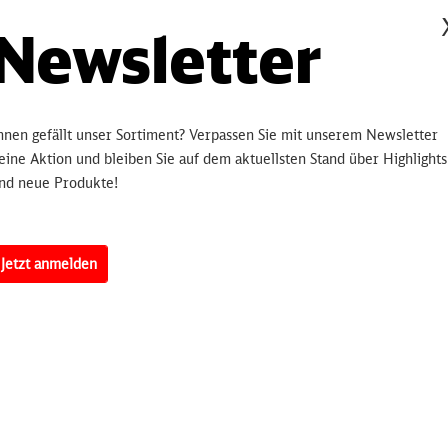
Be
Newsletter
Hinterlegen
bleiben Sie 
informiert.
sobald 
hnen gefällt unser Sortiment? Verpassen Sie mit unserem Newsletter
eine Aktion und bleiben Sie auf dem aktuellsten Stand über Highlights
nd neue Produkte!
Artikelnummer:
3250
Jetzt anmelden
erten
nbahnen unter Angabe aller Betriebsstellen mit Stationskilometrier
 dargestellt.