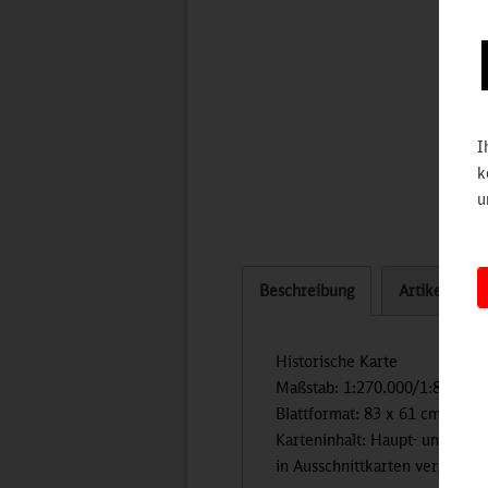
I
k
u
Beschreibung
Artikel bew
Historische Karte
Maßstab: 1:270.000/1:80.000
Blattformat: 83 x 61 cm
Karteninhalt: Haupt- und Nebe
in Ausschnittkarten vergrößert