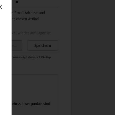
werten
X
 Sie Ihre Email Adresse und
stets über diesen Artikel
der Artikel wieder
auf Lager
ist
Speichern
0335
-
Sofort versandfertig, Lieferzeit ca. 1-3 Werktage
ung. Verkehrsschwerpunkte sind