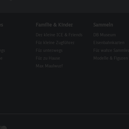
es
Familie & Kinder
Sammeln
Der kleine ICE & Friends
DB Museum
Für kleine Zugführer
Eisenbahnkarten
egs
Für unterwegs
Für wahre Sammle
se
Für zu Hause
Modelle & Figuren
Max Maulwurf