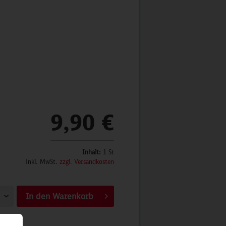
9,90 €
Inhalt:
1 St
inkl. MwSt.
zzgl. Versandkosten
In den
Warenkorb