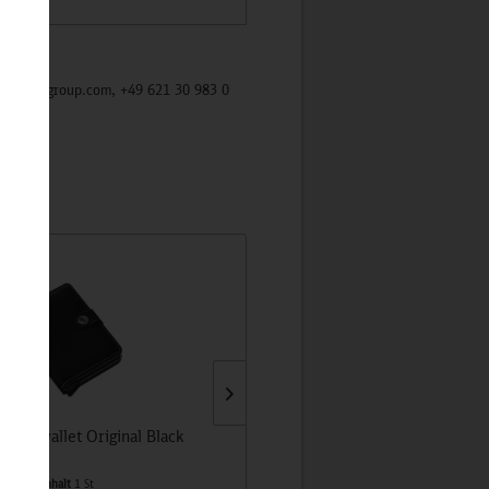
/mycybergroup.com, +49 621 30 983 0
 Miniwallet Original Black
Zugschluss-Laterne für Teelich
Inhalt
1 St
Inhalt
1 St