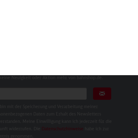
4,90 €
sletter
nnieren Sie den kostenlosen Newsletter und verpassen
 keine Neuigkeit oder Aktion mehr von bahnshop.de.
ail für Newsletter
Newsletter abonni
 bin mit der Speicherung und Verarbeitung meiner
sonenbezogenen Daten zum Erhalt des Newsletters
erstanden. Meine Einwilligung kann ich jederzeit für die
unft widerrufen. Die
Datenschutzhinweise
habe ich zur
ntnis genommen.