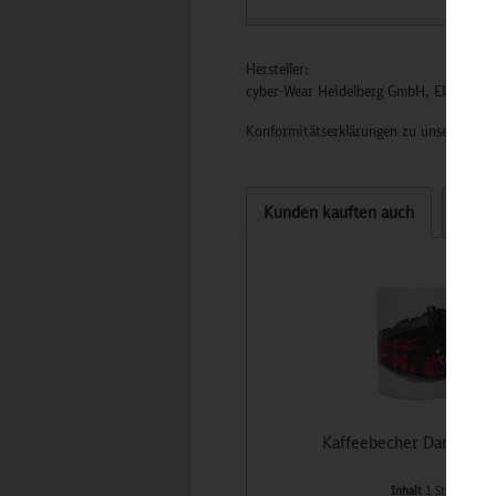
Hersteller:
cyber-Wear Heidelberg GmbH, Elsa-Brän
Konformitätserklärungen zu unseren Pro
Kunden kauften auch
Kund
Kaffeebecher Dampflok
Inhalt
1 St