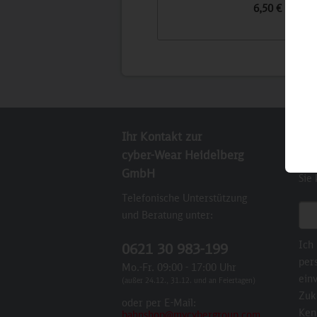
6,50 €
Ihr Kontakt zur
New
cyber-Wear Heidelberg
Abo
GmbH
Sie
Telefonische Unterstützung
E-M
und Beratung unter:
Ich
0621 30 983-199
per
Mo.-Fr. 09:00 - 17:00 Uhr
einv
(außer 24.12., 31.12. und an Feiertagen)
Zuk
oder per E-Mail:
Ken
bahnshop@mycybergroup.com