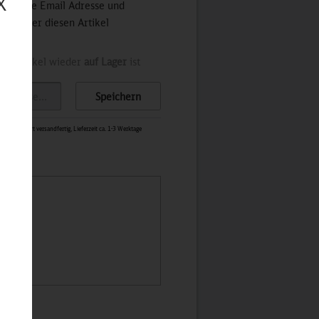
X
 Sie Ihre Email Adresse und
stets über diesen Artikel
der Artikel wieder
auf Lager
ist
Speichern
0117
-
Sofort versandfertig, Lieferzeit ca. 1-3 Werktage
ahn.