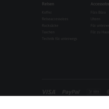
Reisen
Accessoir
Koffer
Fürs Büro
Reiseaccessoires
Uhren
Rucksäcke
Für unterw
Taschen
Für zu Hau
Technik für unterwegs
Funktionale