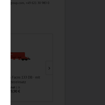
/mycybergroup.com, +49 621 30 983 0
rwagen Facns 133 DB - mit
JBL C16 Kopfhörer
Schottereinsatz
Inhalt
1 St
Inhalt
1 St
39,90 €
17,90 €