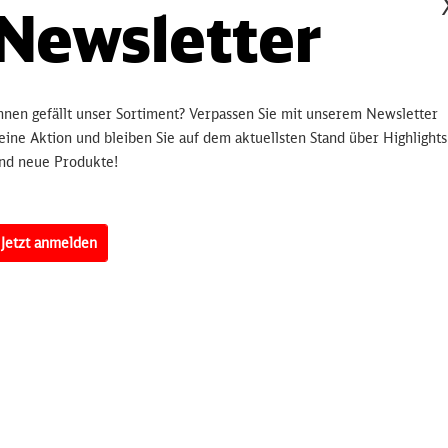
Hinterlegen
Newsletter
bleiben Sie 
informiert.
sobald 
hnen gefällt unser Sortiment? Verpassen Sie mit unserem Newsletter
eine Aktion und bleiben Sie auf dem aktuellsten Stand über Highlights
nd neue Produkte!
Artikelnummer:
3250
erten
Jetzt anmelden
en Generation des Volkswagen-Transporters im Design der Deutschen B