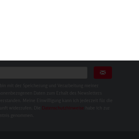
sletter
nnieren Sie den kostenlosen Newsletter und verpassen
 keine Neuigkeit oder Aktion mehr von bahnshop.de.
ail für Newsletter
Newsletter abonni
 bin mit der Speicherung und Verarbeitung meiner
sonenbezogenen Daten zum Erhalt des Newsletters
erstanden. Meine Einwilligung kann ich jederzeit für die
unft widerrufen. Die
Datenschutzhinweise
habe ich zur
ntnis genommen.