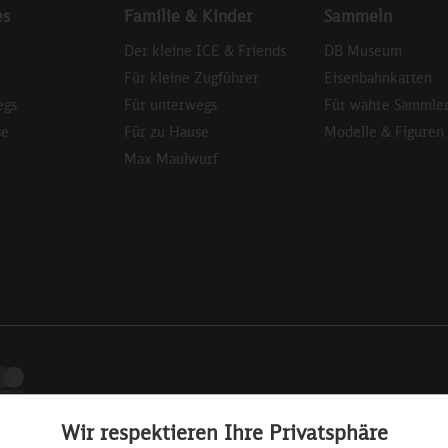
es
Familie & Kinder
Sammeln
Der kleine ICE & Friends
DB Museum
Für kleine Zugführer
Eisenbahnkarten
egs
Für unterwegs
Für wahre Sammle
se
Für zu Hause
Modelle & Figuren
Max Maulwurf
Wir respektieren Ihre Privatsphäre