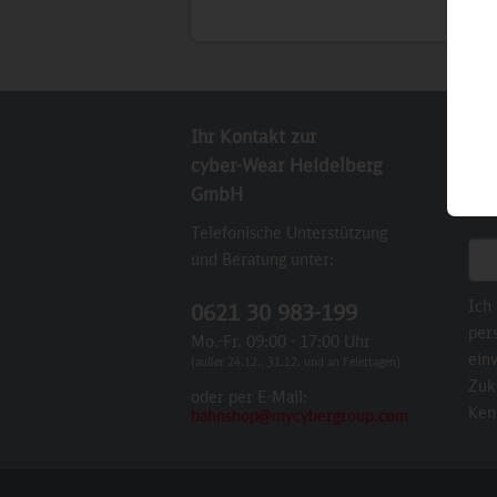
Ihr Kontakt zur
New
cyber-Wear Heidelberg
Abo
GmbH
Sie
Telefonische Unterstützung
E-M
und Beratung unter:
Ich
0621 30 983-199
per
Mo.-Fr. 09:00 - 17:00 Uhr
einv
(außer 24.12., 31.12. und an Feiertagen)
Zuk
oder per E-Mail:
Ken
bahnshop@mycybergroup.com