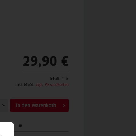
29,90 €
Inhalt:
1 St
inkl. MwSt.
zzgl. Versandkosten
In den
Warenkorb
werten