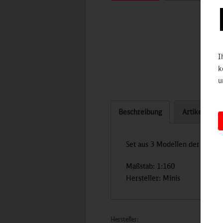
I
k
u
Beschreibung
Artikel bew
Set aus 3 Modellen der dritt
Maßstab: 1:160
Hersteller: Minis
Hersteller: