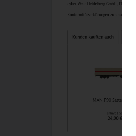
cyber-Wear Heidelberg GmbH, Elsa-Brän
Konformitätserklärungen zu unseren Pro
Kunden kauften auch
Kund
MAN F90 Sattelzug D
Inhalt
1 St
24,90 €