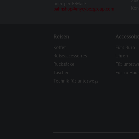
Zuk
oder per E-Mail:
Ken
bahnshop@mycybergroup.com
Reisen
Accessoir
Koffer
Fürs Büro
Reiseaccessoires
Uhren
Rucksäcke
Für unterw
Taschen
Für zu Hau
Technik für unterwegs