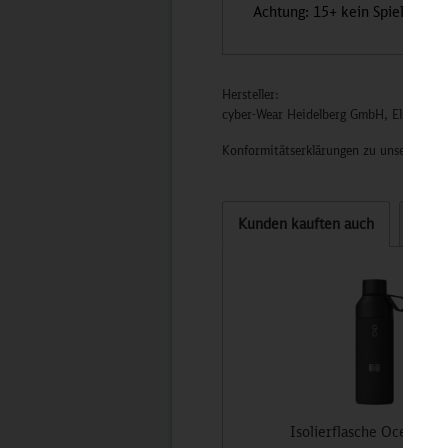
Achtung: 15+ kein Spielzeug!
Hersteller:
cyber-Wear Heidelberg GmbH, Elsa-Brän
Konformitätserklärungen zu unseren Pro
Kunden kauften auch
Kund
Isolierflasche Ocean Bot