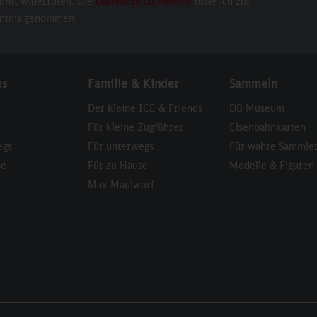
unft widerrufen. Die
Datenschutzhinweise
habe ich zur
ntnis genommen.
es
Familie & Kinder
Sammeln
Der kleine ICE & Friends
DB Museum
Für kleine Zugführer
Eisenbahnkarten
egs
Für unterwegs
Für wahre Sammle
se
Für zu Hause
Modelle & Figuren
Max Maulwurf