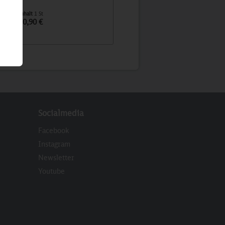
DCC-Sound
Inhalt
1 St
Inhalt
1 St
10,90 €
299,90 €
Socialmedia
Facebook
Instagram
Newsletter
eren
Youtube