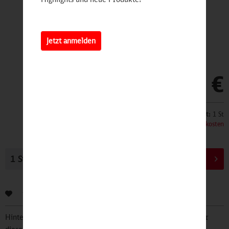
Jetzt anmelden
35,90 €
Inhalt:
1 St
inkl. MwSt.
zzgl. Versandkosten
In den
Warenkorb
Bewerten
Hinterlegen Sie Ihre Email Adresse und bleiben Sie stets über