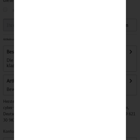
diesen Artikel informiert.
sobald der Artikel wieder
auf Lager
ist
Speichern
Artikelnummer:
32500254
-
Sofort versandfertig, Lieferzeit ca. 1-3 Werktage
Beschreibung
Die einmalige Serie des Osterwagens 2017 wird in einem
klarsichtigen Osterhasen präsentiert....
mehr
Artikel bewerten
Bewertungen lesen, schreiben und diskutieren...
mehr
Hersteller:
cyber-Wear Heidelberg GmbH, Elsa-Brändström-Str. 4, 68229 Mannheim,
Deutschland, Info@mycybergroup.com, https://mycybergroup.com, +49 621
30 983 0
Konformitätserklärungen zu unseren Produkten finden Sie
hier.