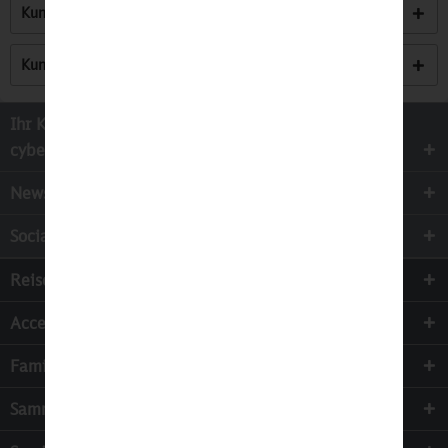
Kunden kauften auch
Kunden haben sich ebenfalls angesehen
Ihr Kontakt zur
cyber-Wear Heidelberg GmbH
Newsletter
Socialmedia
Reisen
Accessoires
Familie & Kinder
Sammeln