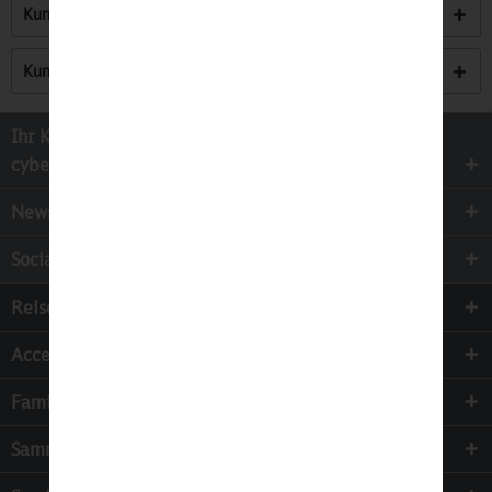
Kunden kauften auch
Kunden haben sich ebenfalls angesehen
Ihr Kontakt zur
cyber-Wear Heidelberg GmbH
Newsletter
Socialmedia
Reisen
Accessoires
Familie & Kinder
Sammeln