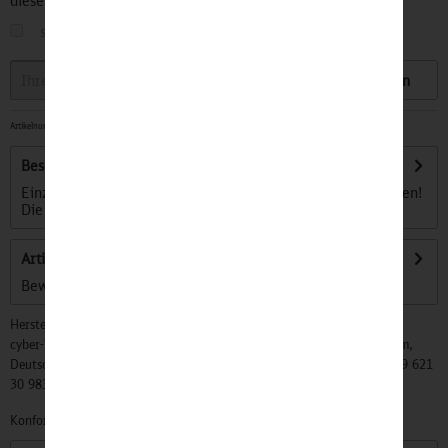
diesen Artikel informiert.
sobald der Artikel wieder
auf Lager
ist
Speichern
Artikelnummer:
32500673
-
Sofort versandfertig, Lieferzeit ca. 1-3 Werktage
Beschreibung
Einzigartige Postkartenboxen zum Sammeln und verschenken!
Die 48 unterschiedlichen,...
mehr
Artikel bewerten
Bewertungen lesen, schreiben und diskutieren...
mehr
Hersteller:
cyber-Wear Heidelberg GmbH, Elsa-Brändström-Str. 4, 68229 Mannheim,
Deutschland, Info@mycybergroup.com, https://mycybergroup.com, +49 621
30 983 0
Konformitätserklärungen zu unseren Produkten finden Sie
hier.