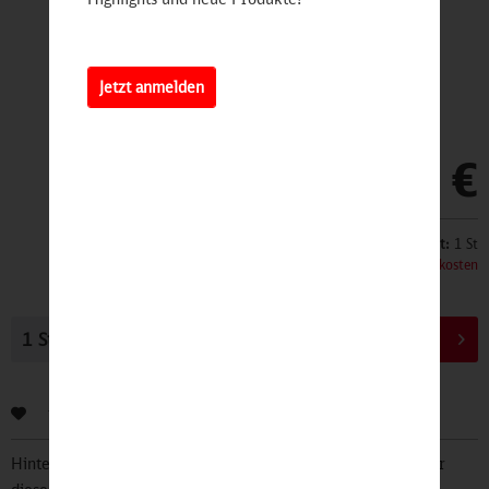
Jetzt anmelden
19,90 €
Inhalt:
1 St
inkl. MwSt.
zzgl. Versandkosten
In den
Warenkorb
Bewerten
Hinterlegen Sie Ihre Email Adresse und bleiben Sie stets über