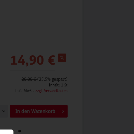
14,90 €
20,00 €
(25,5% gespart)
Inhalt:
1 St
inkl. MwSt.
zzgl. Versandkosten
In den
Warenkorb
werten