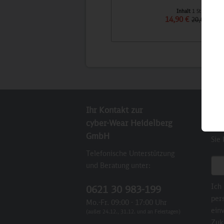
Inhalt
1 St
14,90 €
20,00 €
Ihr Kontakt zur
New
cyber-Wear Heidelberg
Abo
GmbH
Sie
Telefonische Unterstützung
E-M
und Beratung unter:
Ich
0621 30 983-199
per
Mo.-Fr. 09:00 - 17:00 Uhr
einv
(außer 24.12., 31.12. und an Feiertagen)
Zuk