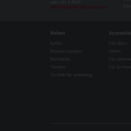
oder per E-Mail:
Ken
bahnshop@mycybergroup.com
Reisen
Accessoir
Koffer
Fürs Büro
Reiseaccessoires
Uhren
Rucksäcke
Für unterw
Taschen
Für zu Hau
Technik für unterwegs