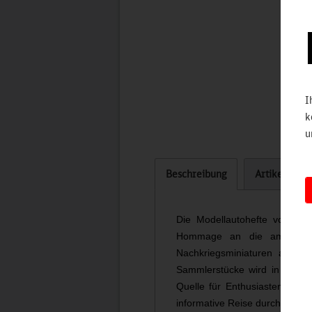
I
k
u
Beschreibung
Artikel bew
Die Modellautohefte von ep
Hommage an die amerikani
Nachkriegsminiaturen aus de
Sammlerstücke wird in der ers
Quelle für Enthusiasten, Sam
informative Reise durch die We