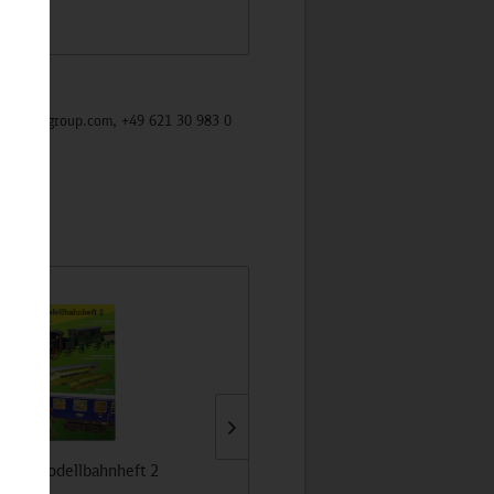
/mycybergroup.com, +49 621 30 983 0
che Modellbahnheft 2
Retrosocke weiss/fernblau