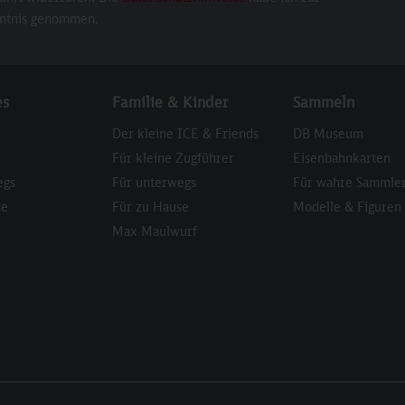
ntnis genommen.
es
Familie & Kinder
Sammeln
Der kleine ICE & Friends
DB Museum
Für kleine Zugführer
Eisenbahnkarten
egs
Für unterwegs
Für wahre Sammle
se
Für zu Hause
Modelle & Figuren
Max Maulwurf