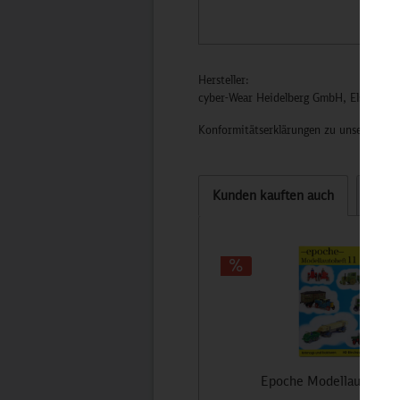
Hersteller:
cyber-Wear Heidelberg GmbH, Elsa-Brän
Konformitätserklärungen zu unseren Pro
Kunden kauften auch
Kund
Epoche Modellautoheft