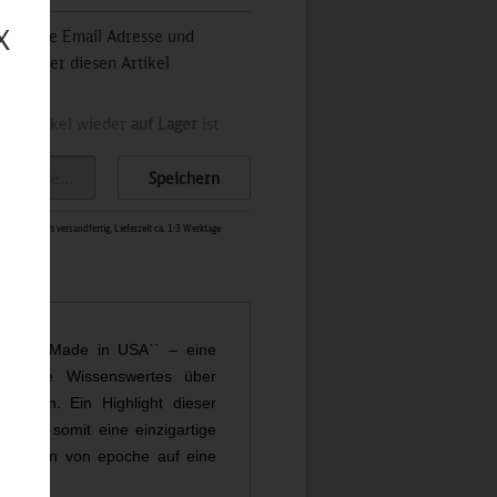
X
 Sie Ihre Email Adresse und
stets über diesen Artikel
der Artikel wieder
auf Lager
ist
Speichern
0656
-
Sofort versandfertig, Lieferzeit ca. 1-3 Werktage
``Cars Made in USA`` – eine
usgabe Wissenswertes über
istern. Ein Highlight dieser
bieten somit eine einzigartige
utoheften von epoche auf eine