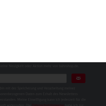
Inhalt
1 St
14,90 €
20,00 €
sletter
nnieren Sie den kostenlosen Newsletter und verpassen
 keine Neuigkeit oder Aktion mehr von bahnshop.de.
ail für Newsletter
Newsletter abonni
 bin mit der Speicherung und Verarbeitung meiner
sonenbezogenen Daten zum Erhalt des Newsletters
erstanden. Meine Einwilligung kann ich jederzeit für die
unft widerrufen. Die
Datenschutzhinweise
habe ich zur