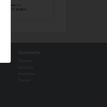
Inhalt
1 St
Inhalt
1 St
15,10 €
12,90 €
20,00 €
Socialmedia
Facebook
Instagram
Newsletter
eren
Youtube