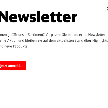
Hinterlegen
Newsletter
bleiben Sie 
informiert.
sobald 
hnen gefällt unser Sortiment? Verpassen Sie mit unserem Newsletter
eine Aktion und bleiben Sie auf dem aktuellsten Stand über Highlights
nd neue Produkte!
Artikelnummer:
3250
erten
Jetzt anmelden
oche präsentieren eine faszinierende Ausgabe mit dem Fokus auf 
sche Autogeschichte im Maßstab H0. Erfahren Sie in jeder A
m Erzgebirge, die durch ihre Handwerkskunst und Detailtreue bege
ten Doktorarbeit über Miniaturspielwaren beleuchtet, und die Hefte 
mler und Geschichtsinteressierte. Lassen Sie sich von den Modella
lt der H0-Modelle entführen.