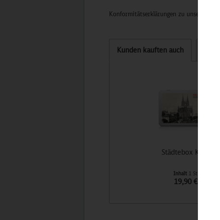
Konformitätserklärungen zu unseren Pro
Kunden kauften auch
Kund
Städtebox Köln
Inhalt
1 St
19,90 €