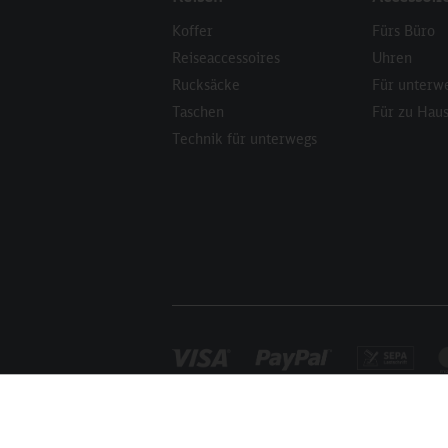
Koffer
Fürs Büro
Reiseaccessoires
Uhren
Rucksäcke
Für unterw
Taschen
Für zu Hau
Technik für unterwegs
Funktionale