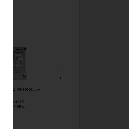
CHARTZ biketool 32+
LAMY safari Tintenroller
Inhalt
1 St
Inhalt
1 St
17,90 €
15,90 €