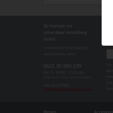
Ihr Kontakt zur
New
cyber-Wear Heidelberg
Abo
GmbH
Sie
Telefonische Unterstützung
E-M
und Beratung unter:
Ich
0621 30 983-199
per
Mo.-Fr. 09:00 - 17:00 Uhr
einv
(außer 24.12., 31.12. und an Feiertagen)
Zuk
oder per E-Mail:
Ken
bahnshop@mycybergroup.com
Reisen
Accessoir