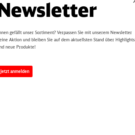
Newsletter
Hinterlegen
bleiben Sie 
informiert.
sobald 
hnen gefällt unser Sortiment? Verpassen Sie mit unserem Newsletter
eine Aktion und bleiben Sie auf dem aktuellsten Stand über Highlights
nd neue Produkte!
Artikelnummer:
3250
erten
Jetzt anmelden
n zum Sammeln und verschenken!
orischen Motive führen den Betrachter auf einer Zeitreise in die jew
igen Zeit teilhaben.
dström-Str. 4, 68229 Mannheim, Deutschland, Info@mycybergroup.com, https:/