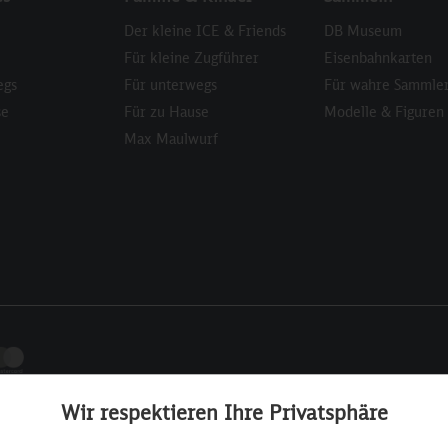
Der kleine ICE & Friends
DB Museum
Für kleine Zugführer
Eisenbahnkarten
egs
Für unterwegs
Für wahre Sammle
se
Für zu Hause
Modelle & Figuren
Max Maulwurf
Wir respektieren Ihre Privatsphäre