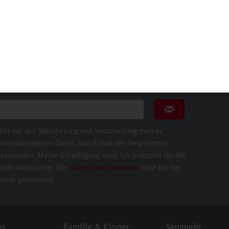
sletter
nnieren Sie den kostenlosen Newsletter und verpassen
 keine Neuigkeit oder Aktion mehr von bahnshop.de.
ail für Newsletter
Newsletter abonni
 bin mit der Speicherung und Verarbeitung meiner
sonenbezogenen Daten zum Erhalt des Newsletters
erstanden. Meine Einwilligung kann ich jederzeit für die
unft widerrufen. Die
Datenschutzhinweise
habe ich zur
ntnis genommen.
es
Familie & Kinder
Sammeln