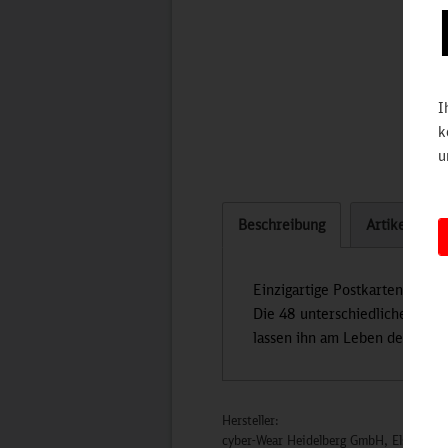
I
k
u
Beschreibung
Artikel bew
Einzigartige Postkartenboxe
Die 48 unterschiedlichen, hist
lassen ihn am Leben der damal
Hersteller:
cyber-Wear Heidelberg GmbH, Elsa-Brän