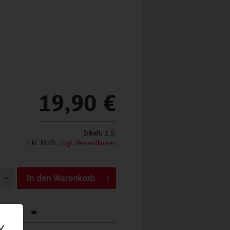
19,90 €
Inhalt:
1 St
inkl. MwSt.
zzgl. Versandkosten
In den
Warenkorb
werten
X