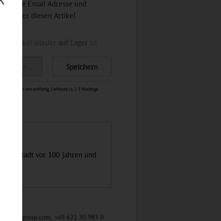
 Sie Ihre Email Adresse und
stets über diesen Artikel
der Artikel wieder
auf Lager
ist
Speichern
0673
-
Sofort versandfertig, Lieferzeit ca. 1-3 Werktage
eilige Stadt vor 100 Jahren und
/mycybergroup.com, +49 621 30 983 0