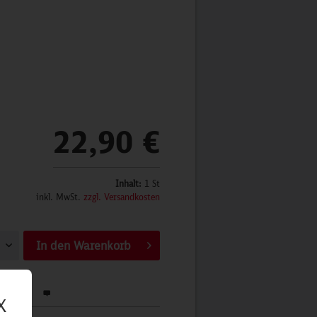
22,90 €
Inhalt:
1 St
inkl. MwSt.
zzgl. Versandkosten
In den
Warenkorb
werten
X