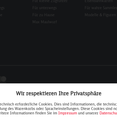
Für kleine Zugführer
Eisenbahnkarten
egs
Für unterwegs
Für wahre Sammle
se
Für zu Hause
Modelle & Figuren
Max Maulwurf
Wir respektieren Ihre Privatsphäre
technisch erforderliche Cookies. Dies sind Informationen, die technis
llung des Warenkorbs oder Spracheinstellungen. Diese Cookies sind n
itere Informationen finden Sie im
Impressum
und unserer
Datenschu