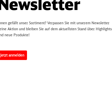
Newsletter
Hinterlegen
bleiben Sie 
informiert.
sobald 
hnen gefällt unser Sortiment? Verpassen Sie mit unserem Newsletter
eine Aktion und bleiben Sie auf dem aktuellsten Stand über Highlights
nd neue Produkte!
Artikelnummer:
3250
Jetzt anmelden
erten
mit LEGO und Brio.
dström-Str. 4, 68229 Mannheim, Deutschland, Info@mycybergroup.com, https:/
dukten finden Sie
hier.