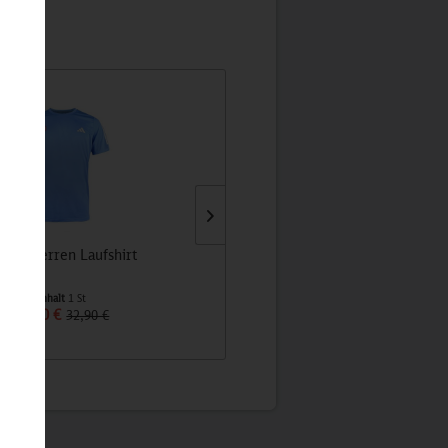
idas Herren Laufshirt
Baby-Lätzchen "Der kleine ICE
Inhalt
1 St
Inhalt
1 St
23,90 €
7,90 €
32,90 €