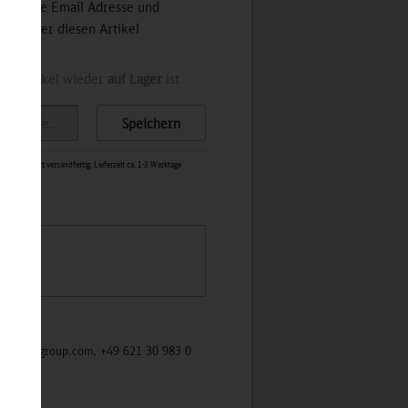
 Sie Ihre Email Adresse und
stets über diesen Artikel
der Artikel wieder
auf Lager
ist
Speichern
1912
-
Sofort versandfertig, Lieferzeit ca. 1-3 Werktage
/mycybergroup.com, +49 621 30 983 0