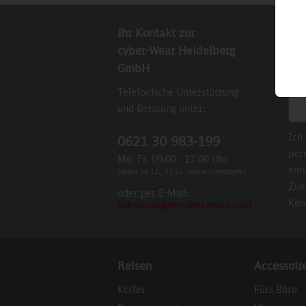
Ihr Kontakt zur
New
cyber-Wear Heidelberg
Abo
GmbH
Sie
Telefonische Unterstützung
E-M
und Beratung unter:
Ich
0621 30 983-199
per
Mo.-Fr. 09:00 - 17:00 Uhr
einv
(außer 24.12., 31.12. und an Feiertagen)
Zuk
oder per E-Mail:
Ken
bahnshop@mycybergroup.com
Reisen
Accessoir
Koffer
Fürs Büro