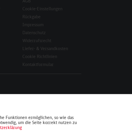
AGB
r
Cookie-Einstellungen
Rückgabe
Impressum
Datenschutz
Widerrufsrecht
Liefer- & Versandkosten
Cookie Richtlinien
Kontaktformular
Aktiv
che Funktionen ermöglichen, so wie das
otwendig, um die Seite korrekt nutzen zu
Inaktiv
tzerklärung