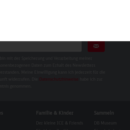
sletter
nnieren Sie den kostenlosen Newsletter und verpassen
 keine Neuigkeit oder Aktion mehr von bahnshop.de.
ail für Newsletter
Newsletter abonni
 bin mit der Speicherung und Verarbeitung meiner
sonenbezogenen Daten zum Erhalt des Newsletters
erstanden. Meine Einwilligung kann ich jederzeit für die
unft widerrufen. Die
Datenschutzhinweise
habe ich zur
ntnis genommen.
es
Familie & Kinder
Sammeln
Der kleine ICE & Friends
DB Museum