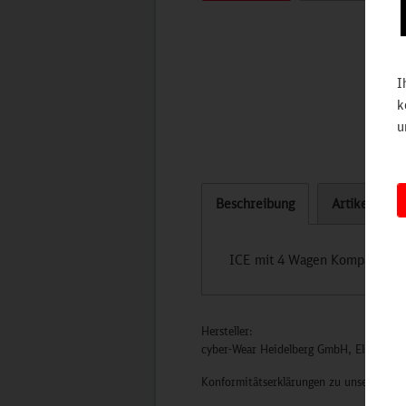
I
k
u
Beschreibung
Artikel bew
ICE mit 4 Wagen Kompatibel 
Hersteller:
cyber-Wear Heidelberg GmbH, Elsa-Brän
Konformitätserklärungen zu unseren Pro