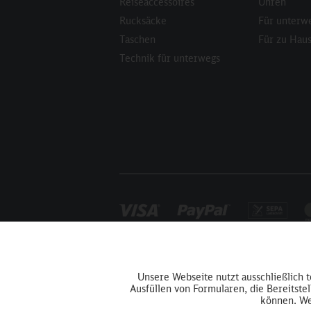
Reiseaccessoires
Uhren
Rucksäcke
Für unterw
Taschen
Für zu Hau
Technik für unterwegs
Funktionale
Unsere Webseite nutzt ausschließlich 
Ausfüllen von Formularen, die Bereitste
Tracking
können. We