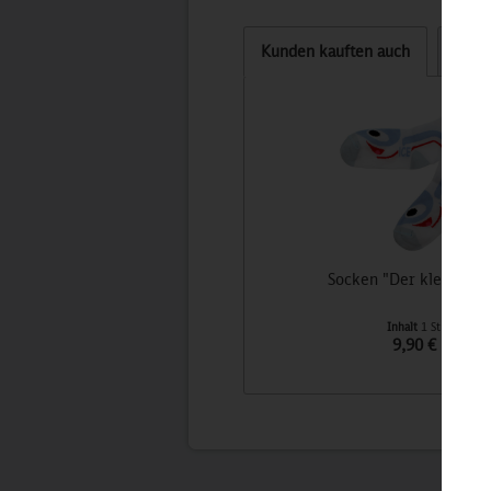
Kunden kauften auch
Kund
Socken "Der kleine IC
Inhalt
1 St
9,90 €