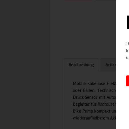
I
k
u
Beschreibung
Artikel bew
Mobile kabellose Elektro-L
oder Bällen. Technische Feat
Druck-Sensor mit Autostop-F
Begleiter für Radtouren, Reis
Bike Pump kompakt und leicht
wiederaufladbarem Akku und v