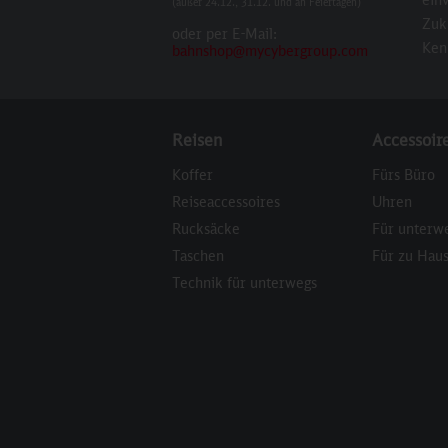
(außer 24.12., 31.12. und an Feiertagen)
Zuk
oder per E-Mail:
Ken
bahnshop@mycybergroup.com
Reisen
Accessoir
Koffer
Fürs Büro
Reiseaccessoires
Uhren
Rucksäcke
Für unterw
Taschen
Für zu Hau
Technik für unterwegs