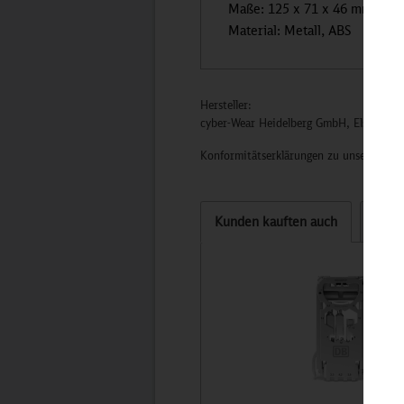
Maße: 125 x 71 x 46 mm
Material: Metall, ABS
Hersteller:
cyber-Wear Heidelberg GmbH, Elsa-Brän
Konformitätserklärungen zu unseren Pro
Kunden kauften auch
Kund