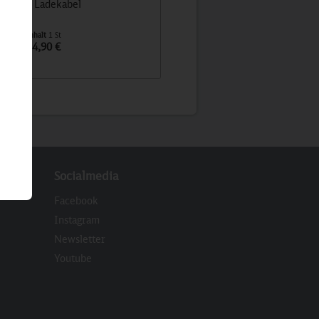
6-in-1 Ladekabel
Stanley 1200 ml Quencher H2.
Thermobecher, black
Inhalt
1 St
Inhalt
1 St
14,90 €
59,90 €
Socialmedia
Facebook
Instagram
Newsletter
eren
Youtube