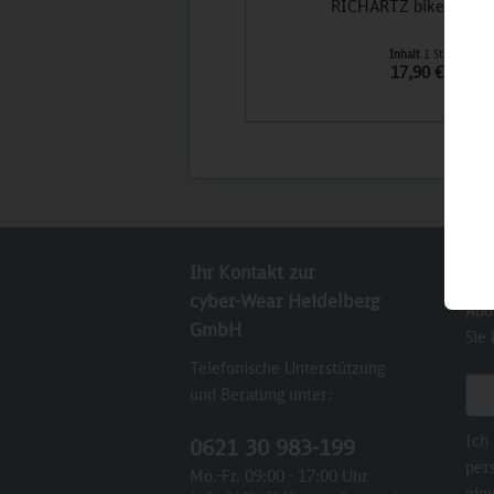
RICHARTZ biketool 3
Inhalt
1 St
17,90 €
Ihr Kontakt zur
New
cyber-Wear Heidelberg
Abo
GmbH
Sie
Telefonische Unterstützung
E-M
und Beratung unter:
Ich
0621 30 983-199
per
Mo.-Fr. 09:00 - 17:00 Uhr
einv