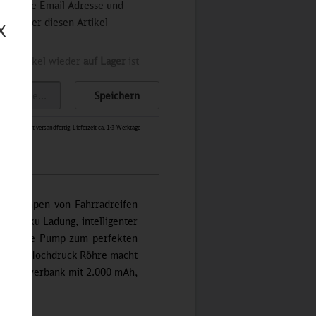
 Sie Ihre Email Adresse und
stets über diesen Artikel
X
der Artikel wieder
auf Lager
ist
Speichern
5495
-
Sofort versandfertig, Lieferzeit ca. 1-3 Werktage
Aufpumpen von Fahrradreifen
er Akku-Ladung, intelligenter
chen Bike Pump zum perfekten
tion der Hochdruck-Röhre macht
rter Powerbank mit 2.000 mAh,