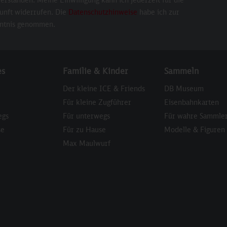
unft widerrufen. Die
Datenschutzhinweise
habe ich zur
ntnis genommen.
es
Familie & Kinder
Sammeln
Der kleine ICE & Friends
DB Museum
Für kleine Zugführer
Eisenbahnkarten
egs
Für unterwegs
Für wahre Sammle
se
Für zu Hause
Modelle & Figuren
Max Maulwurf