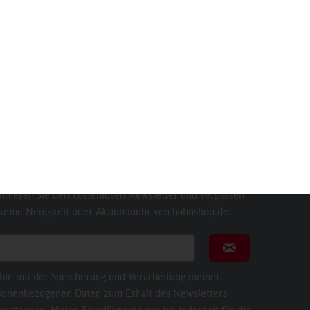
2+
Gleisgold - Honig der DB
Inhalt
1 St
10,90 €
sletter
nnieren Sie den kostenlosen Newsletter und verpassen
 keine Neuigkeit oder Aktion mehr von bahnshop.de.
ail für Newsletter
Newsletter abonni
 bin mit der Speicherung und Verarbeitung meiner
sonenbezogenen Daten zum Erhalt des Newsletters
erstanden. Meine Einwilligung kann ich jederzeit für die