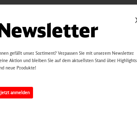
Newsletter
Be
Hinterlegen
bleiben Sie 
hnen gefällt unser Sortiment? Verpassen Sie mit unserem Newsletter
informiert.
eine Aktion und bleiben Sie auf dem aktuellsten Stand über Highlights
nd neue Produkte!
sobald 
Jetzt anmelden
Artikelnummer:
3250
erten
es sich um eine amerikanische Form, die auch in Deutschland Einzug 
lfreie Druckknöpfe die der jeweiligen Farbe des Bodys angepasst sind,