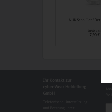
NUK-Schnuller "Der kleine
Inhalt
1 St
7,90 €
Ihr Kontakt zur
New
cyber-Wear Heidelberg
Abo
GmbH
Sie
Telefonische Unterstützung
E-M
und Beratung unter: