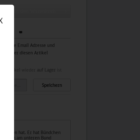
In den
Warenkorb
X
werten
 Sie Ihre Email Adresse und
stets über diesen Artikel
der Artikel wieder
auf Lager
ist
Speichern
0946
-
gehalten hat. Er hat Bündchen
 die sich am unteren Bund