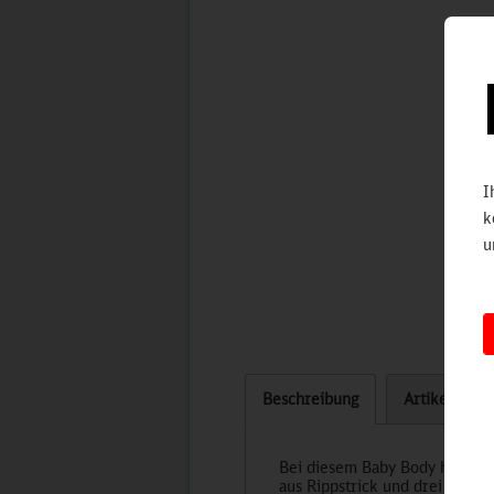
I
k
u
Beschreibung
Artikel bew
Bei diesem Baby Body handelt 
aus Rippstrick und drei nicke