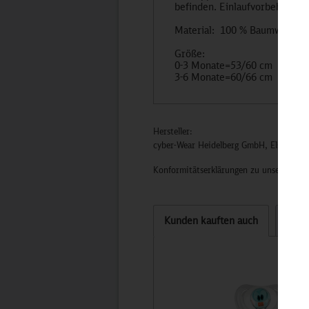
befinden. Einlaufvorbehandelt
Material: 100 % Baumwolle, 
Größe:
0-3 Monate=53/60 cm
3-6 Monate=60/66 cm
Hersteller:
cyber-Wear Heidelberg GmbH, Elsa-Brän
Konformitätserklärungen zu unseren Pro
Kunden kauften auch
Kund