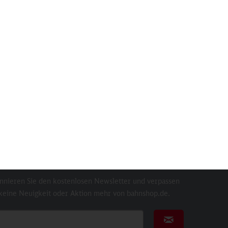
 ICE"
Baby-Lätzchen "Der kleine ICE"
Babyso
Inhalt
1 St
7,90 €
sletter
nnieren Sie den kostenlosen Newsletter und verpassen
 keine Neuigkeit oder Aktion mehr von bahnshop.de.
ail für Newsletter
Newsletter abonni