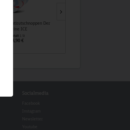
cken/Antirutschnoppen Der
Der kleine ICE, Spielfigur
kleine ICE
Inhalt
1 St
Inhalt
1 St
8,90 €
4,90 €
Socialmedia
Facebook
Instagram
Newsletter
eren
Youtube