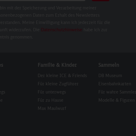
 bin mit der Speicherung und Verarbeitung meiner
sonenbezogenen Daten zum Erhalt des Newsletters
erstanden. Meine Einwilligung kann ich jederzeit für die
unft widerrufen. Die
Datenschutzhinweise
habe ich zur
ntnis genommen.
es
Familie & Kinder
Sammeln
Der kleine ICE & Friends
DB Museum
Für kleine Zugführer
Eisenbahnkarten
egs
Für unterwegs
Für wahre Sammle
se
Für zu Hause
Modelle & Figuren
Max Maulwurf