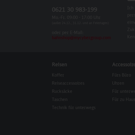
Ich
0621 30 983-199
per
Mo.-Fr. 09:00 - 17:00 Uhr
einv
(außer 24.12., 31.12. und an Feiertagen)
Zuk
oder per E-Mail:
Ken
bahnshop@mycybergroup.com
Reisen
Accessoir
Koffer
Fürs Büro
Reiseaccessoires
Uhren
Rucksäcke
Für unterw
Taschen
Für zu Hau
Technik für unterwegs