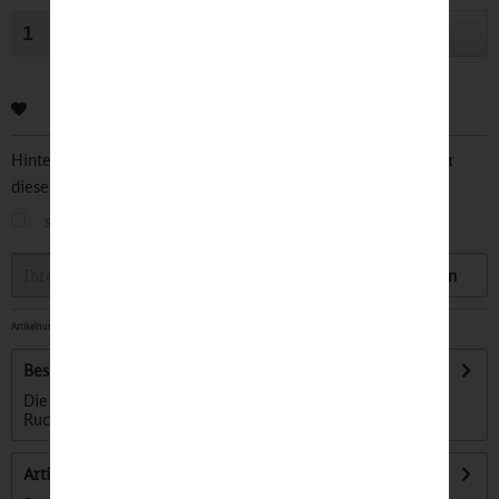
In den
Warenkorb
Bewerten
Hinterlegen Sie Ihre Email Adresse und bleiben Sie stets über
diesen Artikel informiert.
sobald der Artikel wieder
auf Lager
ist
Speichern
Artikelnummer:
32501136
-
Beschreibung
Die 3in1 Funktion Die ValkOne ist eine Kombination aus
Rucksack, Gepäckträgertasche und...
mehr
Artikel bewerten