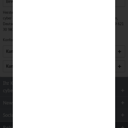
Bewertungen lesen, schreiben und diskutieren...
mehr
Hersteller:
cyber-Wear Heidelberg GmbH, Elsa-Brändström-Str. 4, 68229 Mannheim,
Deutschland, Info@mycybergroup.com, https://mycybergroup.com, +49 621
30 983 0
Konformitätserklärungen zu unseren Produkten finden Sie
hier.
Kunden kauften auch
Kunden haben sich ebenfalls angesehen
Ihr Kontakt zur
cyber-Wear Heidelberg GmbH
Newsletter
Socialmedia
Reisen