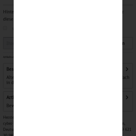
Hinterlegen Sie Ihre Email Adresse und bleiben Sie stets über
diesen Artikel informiert.
sobald der Artikel wieder
auf Lager
ist
Speichern
Artikelnummer:
32501090
-
Sofort versandfertig, Lieferzeit ca. 1-3 Werktage
Beschreibung
Altersempfehlung: 4 bis 8 Jahre Die Kekz Chips können einfach
in den Kekzhörer...
mehr
Artikel bewerten
Bewertungen lesen, schreiben und diskutieren...
mehr
Hersteller:
cyber-Wear Heidelberg GmbH, Elsa-Brändström-Str. 4, 68229 Mannheim,
Deutschland, Info@mycybergroup.com, https://mycybergroup.com, +49 621
30 983 0