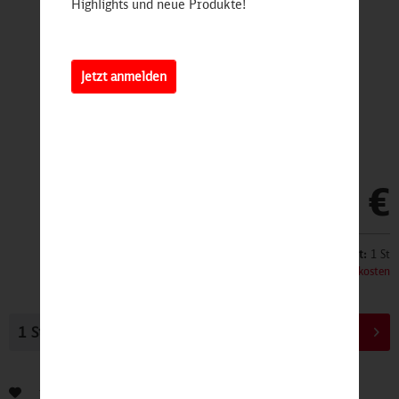
Highlights und neue Produkte!
Jetzt anmelden
9,99 €
Inhalt:
1 St
inkl. MwSt.
zzgl. Versandkosten
In den
Warenkorb
Bewerten