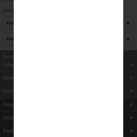
Konformitätserklärungen zu unseren Produkten finden Sie
hier.
Kunden kauften auch
Kunden haben sich ebenfalls angesehen
Ihr Kontakt zur
cyber-Wear Heidelberg GmbH
Newsletter
Socialmedia
Reisen
Accessoires
Familie & Kinder