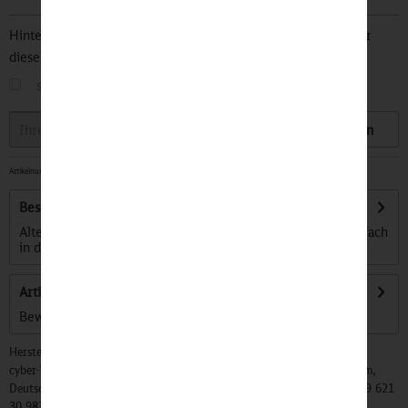
Hinterlegen Sie Ihre Email Adresse und bleiben Sie stets über
diesen Artikel informiert.
sobald der Artikel wieder
auf Lager
ist
Speichern
Artikelnummer:
32501084
-
Sofort versandfertig, Lieferzeit ca. 1-3 Werktage
Beschreibung
Altersempfehlung: 4 bis 8 Jahre Die Kekz Chips können einfach
in den Kekzhörer...
mehr
Artikel bewerten
Bewertungen lesen, schreiben und diskutieren...
mehr
Hersteller:
cyber-Wear Heidelberg GmbH, Elsa-Brändström-Str. 4, 68229 Mannheim,
Deutschland, Info@mycybergroup.com, https://mycybergroup.com, +49 621
30 983 0