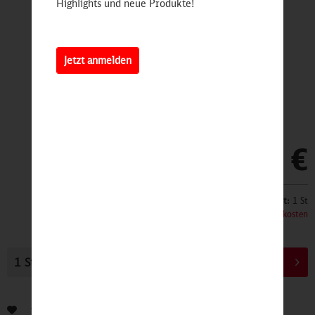
Highlights und neue Produkte!
Jetzt anmelden
9,99 €
Inhalt:
1 St
inkl. MwSt.
zzgl. Versandkosten
In den
Warenkorb
Bewerten