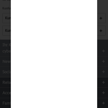
Konformitätserklärungen zu unseren Produkten finden Sie
hier.
Kunden kauften auch
Kunden haben sich ebenfalls angesehen
Ihr Kontakt zur
cyber-Wear Heidelberg GmbH
Newsletter
Socialmedia
Reisen
Accessoires
Familie & Kinder