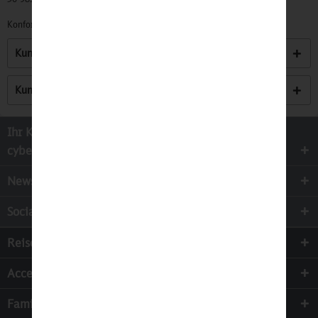
Konformitätserklärungen zu unseren Produkten finden Sie
hier.
Kunden kauften auch
Kunden haben sich ebenfalls angesehen
Ihr Kontakt zur
cyber-Wear Heidelberg GmbH
Newsletter
Socialmedia
Reisen
Accessoires
Familie & Kinder