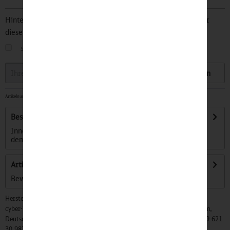
Hinterlegen Sie Ihre Email Adresse und bleiben Sie stets über
diesen Artikel informiert.
sobald der Artikel wieder
auf Lager
ist
Speichern
Artikelnummer:
32501081
-
Sofort versandfertig, Lieferzeit ca. 1-3 Werktage
Beschreibung
Innovativer Hörspiel-Spaß für unterwegs und zuhause. Mit
dem kabellose Kekzhörer können...
mehr
Artikel bewerten
Bewertungen lesen, schreiben und diskutieren...
mehr
Hersteller:
cyber-Wear Heidelberg GmbH, Elsa-Brändström-Str. 4, 68229 Mannheim,
Deutschland, Info@mycybergroup.com, https://mycybergroup.com, +49 621
30 983 0