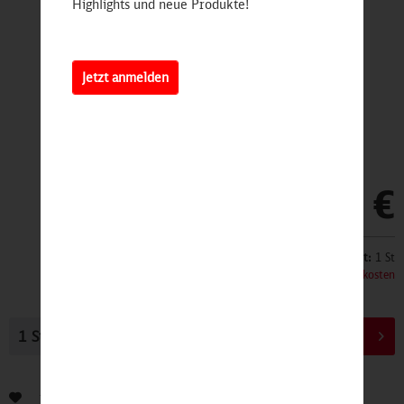
Highlights und neue Produkte!
Jetzt anmelden
59,95 €
Inhalt:
1 St
inkl. MwSt.
zzgl. Versandkosten
In den
Warenkorb
Bewerten